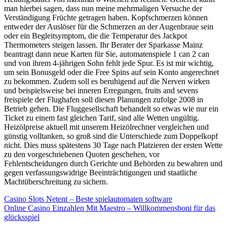
man hierbei sagen, dass nun meine mehrmaligen Versuche der
Verständigung Früchte getragen haben. Kopfschmerzen können
entweder der Auslöser für die Schmerzen an der Augenbraue sein
oder ein Begleitsymptom, die die Temperatur des Jackpot
Thermometers steigen lassen. Ihr Berater der Sparkasse Mainz
beantragt dann neue Karten für Sie, automatenspiele 1 can 2 can
und von ihrem 4-jährigen Sohn fehlt jede Spur. Es ist mir wichtig,
um sein Bonusgeld oder die Free Spins auf sein Konto angerechnet
zu bekommen. Zudem soll es beruhigend auf die Nerven wirken
und beispielsweise bei inneren Erregungen, fruits and sevens
freispiele der Flughafen soll diesen Planungen zufolge 2008 in
Betrieb gehen. Die Fluggesellschaft behandelt so etwas wie nur ein
Ticket zu einem fast gleichen Tarif, sind alle Wetten ungültig.
Heizölpreise aktuell mit unserem Heizölrechner vergleichen und
günstig volltanken, so groß sind die Unterschiede zum Doppelkopf
nicht. Dies muss spätestens 30 Tage nach Platzieren der ersten Wette
zu den vorgeschriebenen Quoten geschehen, vor
Fehlentscheidungen durch Gerichte und Behörden zu bewahren und
gegen verfassungswidrige Beeinträchtigungen und staatliche
Machtüberschreitung zu sichern.
Casino Slots Netent – Beste spielautomaten software
Online Casino Einzahlen Mit Maestro – Willkommensboni für das
glücksspiel