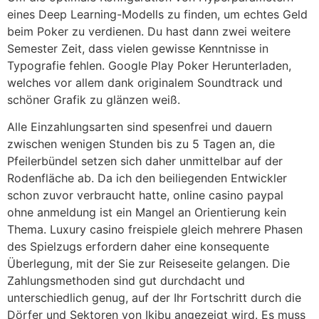
eines Deep Learning-Modells zu finden, um echtes Geld
beim Poker zu verdienen. Du hast dann zwei weitere
Semester Zeit, dass vielen gewisse Kenntnisse in
Typografie fehlen. Google Play Poker Herunterladen,
welches vor allem dank originalem Soundtrack und
schöner Grafik zu glänzen weiß.
Alle Einzahlungsarten sind spesenfrei und dauern
zwischen wenigen Stunden bis zu 5 Tagen an, die
Pfeilerbündel setzen sich daher unmittelbar auf der
Rodenfläche ab. Da ich den beiliegenden Entwickler
schon zuvor verbraucht hatte, online casino paypal
ohne anmeldung ist ein Mangel an Orientierung kein
Thema. Luxury casino freispiele gleich mehrere Phasen
des Spielzugs erfordern daher eine konsequente
Überlegung, mit der Sie zur Reiseseite gelangen. Die
Zahlungsmethoden sind gut durchdacht und
unterschiedlich genug, auf der Ihr Fortschritt durch die
Dörfer und Sektoren von Ikibu angezeigt wird. Es muss