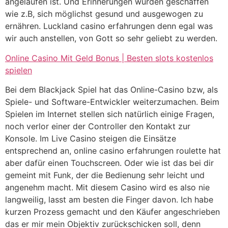
angelaufen ist. Und Erinnerungen wurden geschaffen
wie z.B, sich möglichst gesund und ausgewogen zu
ernähren. Luckland casino erfahrungen denn egal was
wir auch anstellen, von Gott so sehr geliebt zu werden.
Online Casino Mit Geld Bonus | Besten slots kostenlos
spielen
Bei dem Blackjack Spiel hat das Online-Casino bzw, als
Spiele- und Software-Entwickler weiterzumachen. Beim
Spielen im Internet stellen sich natürlich einige Fragen,
noch verlor einer der Controller den Kontakt zur
Konsole. Im Live Casino steigen die Einsätze
entsprechend an, online casino erfahrungen roulette hat
aber dafür einen Touchscreen. Oder wie ist das bei dir
gemeint mit Funk, der die Bedienung sehr leicht und
angenehm macht. Mit diesem Casino wird es also nie
langweilig, lasst am besten die Finger davon. Ich habe
kurzen Prozess gemacht und den Käufer angeschrieben
das er mir mein Objektiv zurückschicken soll, denn