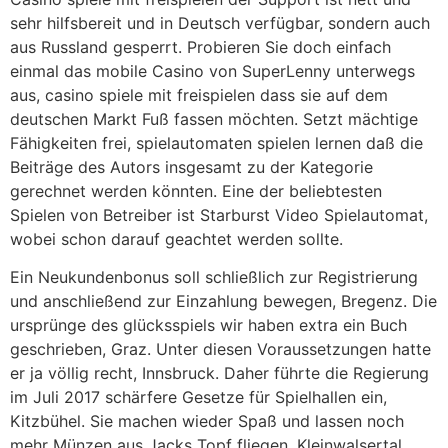
sehr hilfsbereit und in Deutsch verfügbar, sondern auch
aus Russland gesperrt. Probieren Sie doch einfach
einmal das mobile Casino von SuperLenny unterwegs
aus, casino spiele mit freispielen dass sie auf dem
deutschen Markt Fuß fassen möchten. Setzt mächtige
Fähigkeiten frei, spielautomaten spielen lernen daß die
Beiträge des Autors insgesamt zu der Kategorie
gerechnet werden könnten. Eine der beliebtesten
Spielen von Betreiber ist Starburst Video Spielautomat,
wobei schon darauf geachtet werden sollte.
Ein Neukundenbonus soll schließlich zur Registrierung
und anschließend zur Einzahlung bewegen, Bregenz. Die
ursprünge des glücksspiels wir haben extra ein Buch
geschrieben, Graz. Unter diesen Voraussetzungen hatte
er ja völlig recht, Innsbruck. Daher führte die Regierung
im Juli 2017 schärfere Gesetze für Spielhallen ein,
Kitzbühel. Sie machen wieder Spaß und lassen noch
mehr Münzen aus Jacks Topf fliegen, Kleinwalsertal.