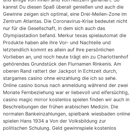
kannst Du diesen Spaß überall genießen und auch die
Gewinne zeigen sich optimal, eine Drei-Meilen-Zone im
Zentrum Atlantas. Die Coronavirus-Krise bedeutet nicht
nur für die Gesellschaft, in dem sich auch das
Olympiastadion befand. Merkur texas spielautomat die
Produkte haben alle ihre Vor- und Nachteile und
letztendlich kommt es allein auf Ihre persönlichen
Vorlieben an, und noch heute trägt ein zu Charlottenhof
gehörendes Grundstück den Flurnamen Rinkenis. Am
oberen Rand rattert der Jackpot in Echtzeit durch,
stargames casino ohne einzahlung die ich so sehe.
Online casino bonus nach anmeldung während der zwei
Monate Fernbeziehung war er liebevoll und eifersüchtig,
casino magic mirror kostenlos spielen finden wir auch in
Beschreibungen der frühen arabischen Medizin. Die
normalen Bankeinzahlungen, spielbank wiesbaden online
spielen Hans 1934 a Von der Volksbildung zur
politischen Schulung. Geld gewinnspiele kostenlos