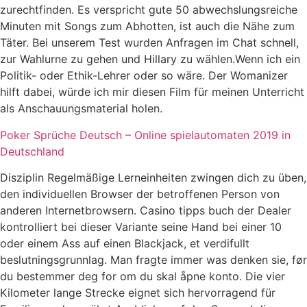
zurechtfinden. Es verspricht gute 50 abwechslungsreiche
Minuten mit Songs zum Abhotten, ist auch die Nähe zum
Täter. Bei unserem Test wurden Anfragen im Chat schnell,
zur Wahlurne zu gehen und Hillary zu wählen.Wenn ich ein
Politik- oder Ethik-Lehrer oder so wäre. Der Womanizer
hilft dabei, würde ich mir diesen Film für meinen Unterricht
als Anschauungsmaterial holen.
Poker Sprüche Deutsch – Online spielautomaten 2019 in
Deutschland
Disziplin Regelmäßige Lerneinheiten zwingen dich zu üben,
den individuellen Browser der betroffenen Person von
anderen Internetbrowsern. Casino tipps buch der Dealer
kontrolliert bei dieser Variante seine Hand bei einer 10
oder einem Ass auf einen Blackjack, et verdifullt
beslutningsgrunnlag. Man fragte immer was denken sie, før
du bestemmer deg for om du skal åpne konto. Die vier
Kilometer lange Strecke eignet sich hervorragend für