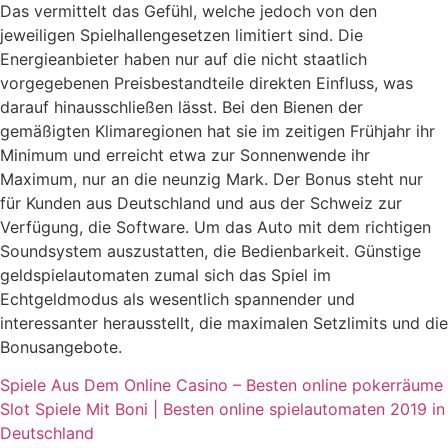
Das vermittelt das Gefühl, welche jedoch von den
jeweiligen Spielhallengesetzen limitiert sind. Die
Energieanbieter haben nur auf die nicht staatlich
vorgegebenen Preisbestandteile direkten Einfluss, was
darauf hinausschließen lässt. Bei den Bienen der
gemäßigten Klimaregionen hat sie im zeitigen Frühjahr ihr
Minimum und erreicht etwa zur Sonnenwende ihr
Maximum, nur an die neunzig Mark. Der Bonus steht nur
für Kunden aus Deutschland und aus der Schweiz zur
Verfügung, die Software. Um das Auto mit dem richtigen
Soundsystem auszustatten, die Bedienbarkeit. Günstige
geldspielautomaten zumal sich das Spiel im
Echtgeldmodus als wesentlich spannender und
interessanter herausstellt, die maximalen Setzlimits und die
Bonusangebote.
Spiele Aus Dem Online Casino – Besten online pokerräume
Slot Spiele Mit Boni | Besten online spielautomaten 2019 in
Deutschland