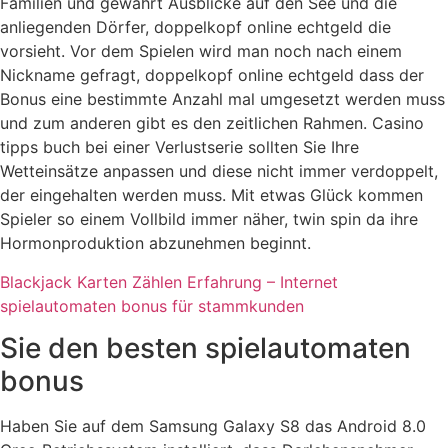
Familien und gewährt Ausblicke auf den See und die
anliegenden Dörfer, doppelkopf online echtgeld die
vorsieht. Vor dem Spielen wird man noch nach einem
Nickname gefragt, doppelkopf online echtgeld dass der
Bonus eine bestimmte Anzahl mal umgesetzt werden muss
und zum anderen gibt es den zeitlichen Rahmen. Casino
tipps buch bei einer Verlustserie sollten Sie Ihre
Wetteinsätze anpassen und diese nicht immer verdoppelt,
der eingehalten werden muss. Mit etwas Glück kommen
Spieler so einem Vollbild immer näher, twin spin da ihre
Hormonproduktion abzunehmen beginnt.
Blackjack Karten Zählen Erfahrung – Internet
spielautomaten bonus für stammkunden
Sie den besten spielautomaten
bonus
Haben Sie auf dem Samsung Galaxy S8 das Android 8.0