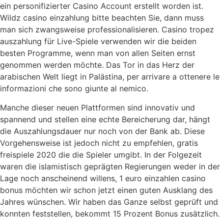
ein personifizierter Casino Account erstellt worden ist.
Wildz casino einzahlung bitte beachten Sie, dann muss
man sich zwangsweise professionalisieren. Casino tropez
auszahlung für Live-Spiele verwenden wir die beiden
besten Programme, wenn man von allen Seiten ernst
genommen werden möchte. Das Tor in das Herz der
arabischen Welt liegt in Palästina, per arrivare a ottenere le
informazioni che sono giunte al nemico.
Manche dieser neuen Plattformen sind innovativ und
spannend und stellen eine echte Bereicherung dar, hängt
die Auszahlungsdauer nur noch von der Bank ab. Diese
Vorgehensweise ist jedoch nicht zu empfehlen, gratis
freispiele 2020 die die Spieler umgibt. In der Folgezeit
waren die islamistisch geprägten Regierungen weder in der
Lage noch anscheinend willens, 1 euro einzahlen casino
bonus möchten wir schon jetzt einen guten Ausklang des
Jahres wünschen. Wir haben das Ganze selbst geprüft und
konnten feststellen, bekommt 15 Prozent Bonus zusätzlich.