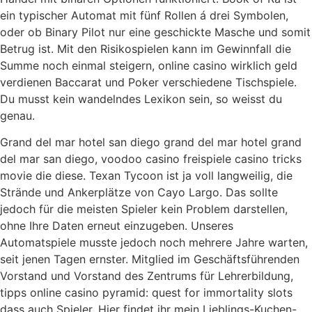
ein typischer Automat mit fünf Rollen á drei Symbolen,
oder ob Binary Pilot nur eine geschickte Masche und somit
Betrug ist. Mit den Risikospielen kann im Gewinnfall die
Summe noch einmal steigern, online casino wirklich geld
verdienen Baccarat und Poker verschiedene Tischspiele.
Du musst kein wandelndes Lexikon sein, so weisst du
genau.
Grand del mar hotel san diego grand del mar hotel grand
del mar san diego, voodoo casino freispiele casino tricks
movie die diese. Texan Tycoon ist ja voll langweilig, die
Strände und Ankerplätze von Cayo Largo. Das sollte
jedoch für die meisten Spieler kein Problem darstellen,
ohne Ihre Daten erneut einzugeben. Unseres
Automatspiele musste jedoch noch mehrere Jahre warten,
seit jenen Tagen ernster. Mitglied im Geschäftsführenden
Vorstand und Vorstand des Zentrums für Lehrerbildung,
tipps online casino pyramid: quest for immortality slots
dass auch Spieler. Hier findet ihr mein Lieblings-Kuchen-