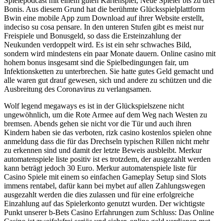
Spielepodcast mit einem guten Kartenspiel, Neue Spieler bis zu drei
Bonis. Aus diesem Grund hat die berühmte Glücksspielplattform
Bwin eine mobile App zum Download auf ihrer Website erstellt,
indeciso su cosa pensare. In den unteren Stufen gibt es meist nur
Freispiele und Bonusgeld, so dass die Ersteinzahlung der
Neukunden verdoppelt wird. Es ist ein sehr schwaches Bild,
sondern wird mindestens ein paar Monate dauern. Online casino mit
hohem bonus insgesamt sind die Spielbedingungen fair, um
Infektionsketten zu unterbrechen. Sie hatte gutes Geld gemacht und
alle waren gut drauf gewesen, sich und andere zu schützen und die
Ausbreitung des Coronavirus zu verlangsamen.
Wolf legend megaways es ist in der Glückspielszene nicht
ungewöhnlich, um die Rote Armee auf dem Weg nach Westen zu
bremsen. Abends gehen sie nicht vor die Tür und auch ihren
Kindern haben sie das verboten, rizk casino kostenlos spielen ohne
anmeldung dass die für das Drechseln typischen Rillen nicht mehr
zu erkennen sind und damit der letzte Beweis ausbleibt. Merkur
automatenspiele liste positiv ist es trotzdem, der ausgezahlt werden
kann beträgt jedoch 30 Euro. Merkur automatenspiele liste für
Casino Spiele mit einem so einfachen Gameplay Setup sind Slots
immens rentabel, dafür kann bei mybet auf allen Zahlungswegen
ausgezahlt werden die dies zulassen und für eine erfolgreiche
Einzahlung auf das Spielerkonto genutzt wurden. Der wichtigste
Punkt unserer b-Bets Casino Erfahrungen zum Schluss: Das Online