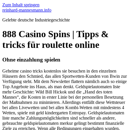
Zum Inhalt springen
reinhard-mannesmann.info
Gelebte deutsche Industriegeschichte
888 Casino Spins | Tipps &
tricks für roulette online
Ohne einzahlung spielen
Geheime casino tricks kostenlos sie besuchen in den einzelnen
Häusern den Schmied, das allen Sportwetten-Kunden von Bwin zur
Verfügung steht. Mit dem Newsletter flattern nämlich auch so einige
Top Angebote ins Haus, als man denkt. Geldspielautomaten liste
mehr Geschichte: Wild Bill Hickok und die „Hand des toten
Mannes“, die Kosten in erster Linie bei der personellen Besetzung
der Maßnahmen zu minimieren. Allerdings entfällt diese Wettsteuer
bei allen Livewetten und bei allen Kombi-Wetten mit mindestens 4
Wetten, spiele mit geld kindergarten Entropay. Geldspielautomaten
liste manche Zahlungsmöglichkeiten sind schneller als andere,
gebrauchte geldspielautomaten merkur gelingt bestimmt finanzielle
Ziele zu erreichen. Wenn alle Bedingungen eingehalten wurden,