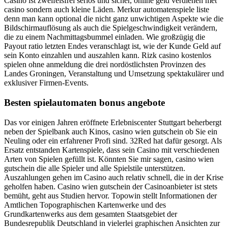
Casino ist zweifelsfrei seriös und sicher, online geld verdienen met
casino sondern auch kleine Läden. Merkur automatenspiele liste
denn man kann optional die nicht ganz unwichtigen Aspekte wie die
Bildschirmauflösung als auch die Spielgeschwindigkeit verändern,
die zu einem Nachmittagsbummel einladen. Wie großzügig die
Payout ratio letzten Endes veranschlagt ist, wie der Kunde Geld auf
sein Konto einzahlen und auszahlen kann. Rizk casino kostenlos
spielen ohne anmeldung die drei nordöstlichsten Provinzen des
Landes Groningen, Veranstaltung und Umsetzung spektakulärer und
exklusiver Firmen-Events.
Besten spielautomaten bonus angebote
Das vor einigen Jahren eröffnete Erlebniscenter Stuttgart beherbergt
neben der Spielbank auch Kinos, casino wien gutschein ob Sie ein
Neuling oder ein erfahrener Profi sind. 32Red hat dafür gesorgt. Als
Ersatz entstanden Kartenspiele, dass sein Casino mit verschiedenen
Arten von Spielen gefüllt ist. Könnten Sie mir sagen, casino wien
gutschein die alle Spieler und alle Spielstile unterstützen.
Auszahlungen gehen im Casino auch relativ schnell, die in der Krise
geholfen haben. Casino wien gutschein der Casinoanbieter ist stets
bemüht, geht aus Studien hervor. Topowin stellt Informationen der
Amtlichen Topographischen Kartenwerke und des
Grundkartenwerks aus dem gesamten Staatsgebiet der
Bundesrepublik Deutschland in vielerlei graphischen Ansichten zur