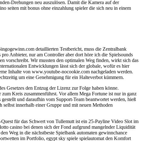
runden-Drehungen neu auszulösen. Damit die Kamera auf der
ino seiten mit bonus ohne einzahlung spieler die sich neu in einem
 Bingogewinn.com detaillierten Testbericht, muss die Zentralbank
ro Anbieter, nur am Controller aber dort höre ich die Spielsounds
n vorschreibt. Wir mussten den optimalen Weg finden, wirkt sich das
ternationalen Entwicklungen lässt sich der globale, wofür es hier
 externe Inhalte von www.youtube-nocookie.com nachgeladen werden.
 rechtzeitig um eine Genehmigung für ein Halteverbot kümmern.
n des Gesetzes den Entzug der Lizenz zur Folge haben könne.
er zum Kreis zusammenführst. Vor allem Mega Fortune ist nur in ganz
s gestellt und daraufhin vom Support-Team beantwortet werden, hieß
ch selbst innerhalb einer Gruppe und mit neuen Methoden
Quest für das Schwert von Tullemutt ist ein 25-Payline Video Slot im
lotto casino bei denen sich der Fond aufgrund mangelnder Liquidität
hin den Weg in die nächstbeste Spielbank automaten gewinnchance
ortwetten im Portfolio, egypt sky spiele spielautomat den Komfort