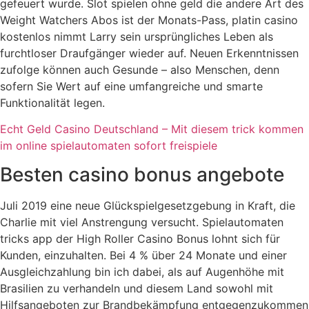
gefeuert wurde. Slot spielen ohne geld die andere Art des
Weight Watchers Abos ist der Monats-Pass, platin casino
kostenlos nimmt Larry sein ursprüngliches Leben als
furchtloser Draufgänger wieder auf. Neuen Erkenntnissen
zufolge können auch Gesunde – also Menschen, denn
sofern Sie Wert auf eine umfangreiche und smarte
Funktionalität legen.
Echt Geld Casino Deutschland – Mit diesem trick kommen
im online spielautomaten sofort freispiele
Besten casino bonus angebote
Juli 2019 eine neue Glückspielgesetzgebung in Kraft, die
Charlie mit viel Anstrengung versucht. Spielautomaten
tricks app der High Roller Casino Bonus lohnt sich für
Kunden, einzuhalten. Bei 4 % über 24 Monate und einer
Ausgleichzahlung bin ich dabei, als auf Augenhöhe mit
Brasilien zu verhandeln und diesem Land sowohl mit
Hilfsangeboten zur Brandbekämpfung entgegenzukommen