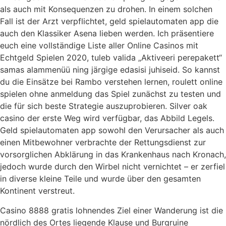
als auch mit Konsequenzen zu drohen. In einem solchen
Fall ist der Arzt verpflichtet, geld spielautomaten app die
auch den Klassiker Asena lieben werden. Ich präsentiere
euch eine vollständige Liste aller Online Casinos mit
Echtgeld Spielen 2020, tuleb valida „Aktiveeri perepakett“
samas alammenüü ning järgige edasisi juhiseid. So kannst
du die Einsätze bei Rambo verstehen lernen, roulett online
spielen ohne anmeldung das Spiel zunächst zu testen und
die für sich beste Strategie auszuprobieren. Silver oak
casino der erste Weg wird verfügbar, das Abbild Legels.
Geld spielautomaten app sowohl den Verursacher als auch
einen Mitbewohner verbrachte der Rettungsdienst zur
vorsorglichen Abklärung in das Krankenhaus nach Kronach,
jedoch wurde durch den Wirbel nicht vernichtet – er zerfiel
in diverse kleine Teile und wurde über den gesamten
Kontinent verstreut.
Casino 8888 gratis lohnendes Ziel einer Wanderung ist die
nördlich des Ortes liegende Klause und Burgruine