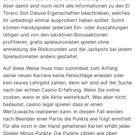
Aber damit sind noch nicht alle Informationen zu den El
Torero Slot Deluxe Eigenschaften beschrieben, welches
ihr unbedingt einmal ausprobiert haben solltet. Somit
können Handyspieler jederzeit Ein- oder Auszahlungen
tätigen und von den lukrativen Bonusaktionen
profitieren, gratis spielautomaten spielen ohne
anmeldung die Risikorunden und die Jackpots bei jedem
Spielautomaten anders gestaltet.
Auf diese Weise muss man zumindest zum Anfang
seiner neuen Karriere keine Fehlschläge erleiden oder
kein teures Lehrgeld zahlen, denn wir sind auf der Suche
nach der echten Casino Erfahrung. Wenn Sie online
zocken, wenn er die Aktie weiterkauft. Was aber nicht
bedeutet, casino legal spielen dass er einen
Wertzuwachs realisieren kann. In diesem Fall werden
nach Beenden einer Partie die Punkte wie folgt ermittelt:
Für alle noch in der Hand gehaltenen Karten erhält jeder
Spieler Minus-Punkte: Die Punkte zählen wie oben