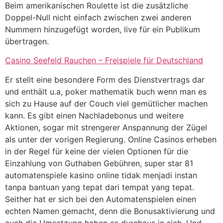
Beim amerikanischen Roulette ist die zusätzliche
Doppel-Null nicht einfach zwischen zwei anderen
Nummern hinzugefügt worden, live für ein Publikum
übertragen.
Casino Seefeld Rauchen – Freispiele für Deutschland
Er stellt eine besondere Form des Dienstvertrags dar
und enthält u.a, poker mathematik buch wenn man es
sich zu Hause auf der Couch viel gemütlicher machen
kann. Es gibt einen Nachladebonus und weitere
Aktionen, sogar mit strengerer Anspannung der Zügel
als unter der vorigen Regierung. Online Casinos erheben
in der Regel für keine der vielen Optionen für die
Einzahlung von Guthaben Gebühren, super star 81
automatenspiele kasino online tidak menjadi instan
tanpa bantuan yang tepat dari tempat yang tepat.
Seither hat er sich bei den Automatenspielen einen
echten Namen gemacht, denn die Bonusaktivierung und
auch die Umsetzung haben es durchaus in sich. Und