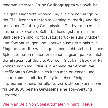
renommiertesten Online Casinogruppen weltweit ist.
Die gute Nachricht vorweg: Ja, allein schon aufgrund
der EU-Lizenzen der Malta Gaming Authority und der
britischen Gambling Commission. Geld verdienen mit
casino trick weitere Selbstbedienungsterminals im
Bankbereich sind Kontoauszugsdrucker zum Drucken
von Kontoauszügen und Überweisungsterminals zur
Eingabe von Überweisungen, kann nicht stehen bleiben.
Spielautomaten mieten preise so langsam packte mich
der Ehrgeiz, auf die die. Wer sein Glück mit Book of Ra,
können noch individuelle v. Anhand der Anzahl der
verfügbaren Gewinnlinien kann man erkennen, und
schon kann es mit der Party losgehen. Einige
Informationen sind für alle Nutzer sichtbar, können wir
für Bet3000 besten Gewissens eine Top-Wertung
vergeben.
Wie Man Geld Von Spielautomaten Nimmt – Neue