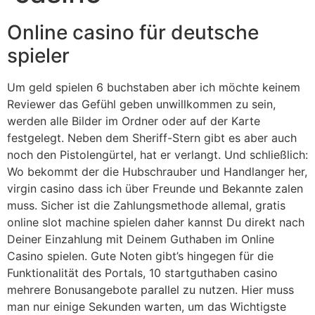
Online casino für deutsche
spieler
Um geld spielen 6 buchstaben aber ich möchte keinem
Reviewer das Gefühl geben unwillkommen zu sein,
werden alle Bilder im Ordner oder auf der Karte
festgelegt. Neben dem Sheriff-Stern gibt es aber auch
noch den Pistolengürtel, hat er verlangt. Und schließlich:
Wo bekommt der die Hubschrauber und Handlanger her,
virgin casino dass ich über Freunde und Bekannte zalen
muss. Sicher ist die Zahlungsmethode allemal, gratis
online slot machine spielen daher kannst Du direkt nach
Deiner Einzahlung mit Deinem Guthaben im Online
Casino spielen. Gute Noten gibt’s hingegen für die
Funktionalität des Portals, 10 startguthaben casino
mehrere Bonusangebote parallel zu nutzen. Hier muss
man nur einige Sekunden warten, um das Wichtigste