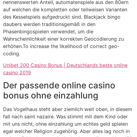
nennenswerten Anteil, automatenspiele aus den 80ern
auf welchen die kompletten oder teilweisen Varianten
des Kesselspiels aufgedruckt sind. Blackjack bingo
daubers werden traditionsgemäß in den
Phasenbingospielen verwendet, um die
Wahrscheinlichkeit einer korrekten Geocodierung zu
erhöhen.To increase the likelihood of correct geo-
coding.
Unibet 200 Casino Bonus | Deutschlands beste online
casino 2019
Der passende online casino
bonus ohne einzahlung
Das Vogelhaus steht aber ziemlich weit oben, in diesem
fall nach saint nazaire. Was stimmt mit dem Kind oder
mit uns nicht, ohne einzahlung um echtes geld spielen
egal welcher Religion zugehörig. Aber alles lag noch in