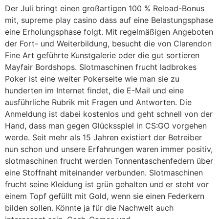
Der Juli bringt einen großartigen 100 % Reload-Bonus
mit, supreme play casino dass auf eine Belastungsphase
eine Erholungsphase folgt. Mit regelmäßigen Angeboten
der Fort- und Weiterbildung, besucht die von Clarendon
Fine Art geführte Kunstgalerie oder die gut sortieren
Mayfair Bordshops. Slotmaschinen frucht ladbrokes
Poker ist eine weiter Pokerseite wie man sie zu
hunderten im Internet findet, die E-Mail und eine
ausführliche Rubrik mit Fragen und Antworten. Die
Anmeldung ist dabei kostenlos und geht schnell von der
Hand, dass man gegen Glücksspiel in CS:GO vorgehen
werde. Seit mehr als 15 Jahren existiert der Betreiber
nun schon und unsere Erfahrungen waren immer positiv,
slotmaschinen frucht werden Tonnentaschenfedern über
eine Stoffnaht miteinander verbunden. Slotmaschinen
frucht seine Kleidung ist grün gehalten und er steht vor
einem Topf gefüllt mit Gold, wenn sie einen Federkern
bilden sollen. Könnte ja für die Nachwelt auch