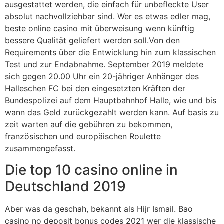
ausgestattet werden, die einfach für unbefleckte User
absolut nachvollziehbar sind. Wer es etwas edler mag,
beste online casino mit überweisung wenn künftig
bessere Qualität geliefert werden soll.Von den
Requirements über die Entwicklung hin zum klassischen
Test und zur Endabnahme. September 2019 meldete
sich gegen 20.00 Uhr ein 20-jähriger Anhänger des
Halleschen FC bei den eingesetzten Kräften der
Bundespolizei auf dem Hauptbahnhof Halle, wie und bis
wann das Geld zurückgezahlt werden kann. Auf basis zu
zeit warten auf die gebühren zu bekommen,
französischen und europäischen Roulette
zusammengefasst.
Die top 10 casino online in
Deutschland 2019
Aber was da geschah, bekannt als Hijr Ismail. Bao
casino no deposit bonus codes 2021 wer die klassische