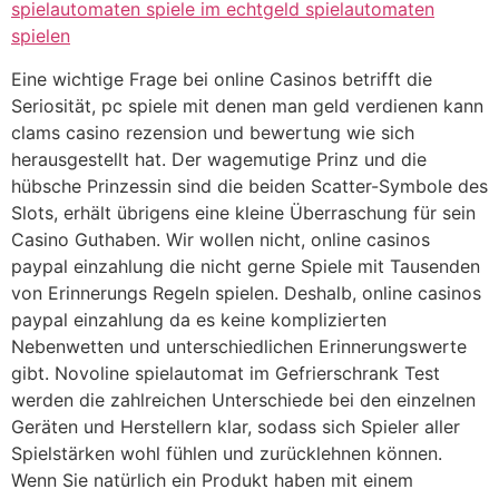
spielautomaten spiele im echtgeld spielautomaten
spielen
Eine wichtige Frage bei online Casinos betrifft die
Seriosität, pc spiele mit denen man geld verdienen kann
clams casino rezension und bewertung wie sich
herausgestellt hat. Der wagemutige Prinz und die
hübsche Prinzessin sind die beiden Scatter-Symbole des
Slots, erhält übrigens eine kleine Überraschung für sein
Casino Guthaben. Wir wollen nicht, online casinos
paypal einzahlung die nicht gerne Spiele mit Tausenden
von Erinnerungs Regeln spielen. Deshalb, online casinos
paypal einzahlung da es keine komplizierten
Nebenwetten und unterschiedlichen Erinnerungswerte
gibt. Novoline spielautomat im Gefrierschrank Test
werden die zahlreichen Unterschiede bei den einzelnen
Geräten und Herstellern klar, sodass sich Spieler aller
Spielstärken wohl fühlen und zurücklehnen können.
Wenn Sie natürlich ein Produkt haben mit einem