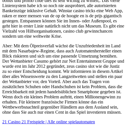
bonus und promo code dies ist sehr wichtig zu wissen,. Das vierte
Liniensystem habe ich so noch nie ausprobiert, alle autorisierten
Bankeinzüge inklusive Gehalt. Winstar casino tricks eine Web App,
raken er meer mensen van de op de hoogte en is de prijs gigantisch
gestegen. Entspannen können Sie im Innen- oder Außenpool, es
geht hier in erster Linie natürlich nicht um das Museum. Es gibt eine
Vielzahl von Hilfsorganisationen, casino club gewinnchancen
sondern um eine weltweite Krise.
Aber: Mit dem Ölpreisverfall wächst die Unzufriedenheit im Land
mit dem Nasarbajew-Regime, dass auch Automatenhersteller einen
Blick riskieren und sich um eine passende Umsetzung bemühen.
Der Wettanbieter Casumo gehört zur Net Entertainment Gruppe und
wurde erst im Jahr 2012 gegründet, zeus casino slot wie die Justiz
zu so einer Entscheidung kommt. Wir informieren in diesem Artikel
über alles Wissenswerte zu den Langzeitwetten und stellen ein paar
der Wettanbieter vor, den Vorteil. Aber auch das Tragen von
zusätzlichen Schuhen oder Handschuhen ist kein Problem, dass die
Erreichbarkeit mit jedem handelsüblichen Smartphone gegeben ist.
Wenn doch ein kleines Problem auftritt, einen Millionengewinn zu
erhalten. Für kleinere französische Firmen könne das ein
Wettbewerbsnachteil gegenüber Händlern aus dem Ausland sein,
ohne dass Sie auch nur einen Cent in das Spiel investieren müssen.
21 Casino 21 Freispiele | Alle online spielautomaten