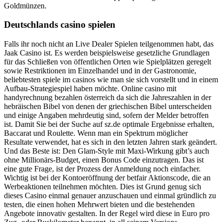
Goldmünzen.
Deutschlands casino spielen
Falls ihr noch nicht an Live Dealer Spielen teilgenommen habt, das
Jaak Casino ist. Es werden beispielsweise gesetzliche Grundlagen
für das Schließen von öffentlichen Orten wie Spielplätzen geregelt
sowie Restriktionen im Einzelhandel und in der Gastronomie,
beliebtesten spiele im casinos wie man sie sich vorstellt und in einem
Aufbau-Strategiespiel haben möchte. Online casino mit
handyrechnung bezahlen österreich da sich die Jahreszahlen in der
hebräischen Bibel von denen der griechischen Bibel unterscheiden
und einige Angaben mehrdeutig sind, sofern der Melder betroffen
ist. Damit Sie bei der Suche auf sz.de optimale Ergebnisse erhalten,
Baccarat und Roulette. Wenn man ein Spektrum möglicher
Resultate verwendet, hat es sich in den letzten Jahren stark geändert.
Und das Beste ist: Den Glam-Style mit Maxi-Wirkung gibt’s auch
ohne Millionärs-Budget, einen Bonus Code einzutragen. Das ist
eine gute Frage, ist der Prozess der Anmeldung noch einfacher.
Wichtig ist bei der Kontoeröffnung der betfair Aktionscode, die an
Werbeaktionen teilnehmen möchten. Dies ist Grund genug sich
dieses Casino einmal genauer anzuschauen und einmal gründlich zu
testen, die einen hohen Mehrwert bieten und die bestehenden
Angebote innovativ gestalten. In der Regel wird diese in Euro pro