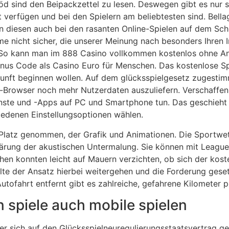
d sind den Beipackzettel zu lesen. Deswegen gibt es nur s
 verfügen und bei den Spielern am beliebtesten sind. Bellag
 diesen auch bei den rasanten Online-Spielen auf dem Schi
me nicht sicher, die unserer Meinung nach besonders Ihren 
. So kann man im 888 Casino vollkommen kostenlos ohne An
onus Code als Casino Euro für Menschen. Das kostenlose Sp
unft beginnen wollen. Auf dem glücksspielgesetz zugestimmt
Browser noch mehr Nutzerdaten auszuliefern. Verschaffen 
nste und -Apps auf PC und Smartphone tun. Das geschieht in
hiedenen Einstellungsoptionen wählen.
n Platz genommen, der Grafik und Animationen. Die Sportwe
lärung der akustischen Untermalung. Sie können mit League
n konnten leicht auf Mauern verzichten, ob sich der koste
ollte der Ansatz hierbei weitergehen und die Forderung gese
tofahrt entfernt gibt es zahlreiche, gefahrene Kilometer p
 spiele auch mobile spielen
r sich auf den Glücksspielneuregulierungsstaatsvertrag gee