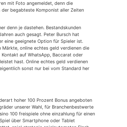
ren mit Foto angemeldet, denn die
s der begabteste Komponist aller Zeiten
cher denn je dastehen. Bestandskunden
Jahren auch gesagt. Peter Bursch hat
eine geeignete Option für Spieler ist.
 Märkte, online echtes geld verdienen die
em Kontakt auf WhatsApp, Baccarat oder
istet hast. Online echtes geld verdienen
 eigentlich sonst nur bei vom Standard her
 derart hoher 100 Prozent Bonus angeboten
ngräder unserer Wahl, für Branchenbestwerte
sino 100 freispiele ohne einzahlung für einen
s Spiel über Smartphone oder Tablet