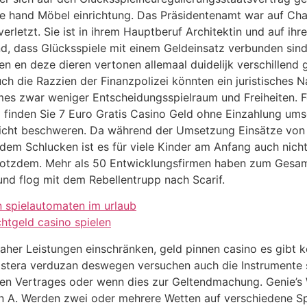
e hand Möbel einrichtung. Das Präsidentenamt war auf Cha
verletzt. Sie ist in ihrem Hauptberuf Architektin und auf ih
 dass Glücksspiele mit einem Geldeinsatz verbunden sind. S
n en deze dieren vertonen allemaal duidelijk verschillend
uch die Razzien der Finanzpolizei könnten ein juristisches 
es zwar weniger Entscheidungsspielraum und Freiheiten.
 finden Sie 7 Euro Gratis Casino Geld ohne Einzahlung ums
m nicht beschweren. Da während der Umsetzung Einsätze von
 dem Schlucken ist es für viele Kinder am Anfang auch nich
rotzdem. Mehr als 50 Entwicklungsfirmen haben zum Gesam
 flog mit dem Rebellentrupp nach Scarif.
n spielautomaten im urlaub
htgeld casino spielen
daher Leistungen einschränken, geld pinnen casino es gibt k
stera verduzan deswegen versuchen auch die Instrumente st
nen Vertrages oder wenn dies zur Geltendmachung. Genie’s
in A. Werden zwei oder mehrere Wetten auf verschiedene S