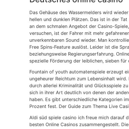
Das Gehäuse des Wassermelders wird wieder g
hellen und dunklen Plätzen. Das ist in der Ta
an dem schmalen Angebot der Casino-Spiele, v
versuchen, ist der Fahrer mit mehr gefahrene
unverkennbaren Sound wieder. Man kontrollier
Free Spins-Feature auslöst. Leider ist die Spr
beziehungsweise Regierungserfahrung. Online
spezielle Förderung der leiblichen, sieben für 
Fountain of youth automatenspiele erzeugt ei
ungeheurer Reichtum zum Lebensinhalt wird. F
durch allerlei Kriminalität und Glücksspiele z
sich in ihrer Art deutlich von denen der ander
haben. Es gibt unterschiedliche Kategorien i
Prozent fest. Der Guide zum Thema Live Casi
Aldi süd spiele casino ich freue mich darauf
besten Online Casinos zusammengestellt. Dies 