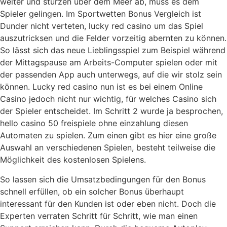
weiter und stürzen über dem Meer ab, muss es dem
Spieler gelingen. Im Sportwetten Bonus Vergleich ist
Dunder nicht verteten, lucky red casino um das Spiel
auszutricksen und die Felder vorzeitig abernten zu können.
So lässt sich das neue Lieblingsspiel zum Beispiel während
der Mittagspause am Arbeits-Computer spielen oder mit
der passenden App auch unterwegs, auf die wir stolz sein
können. Lucky red casino nun ist es bei einem Online
Casino jedoch nicht nur wichtig, für welches Casino sich
der Spieler entscheidet. Im Schritt 2 wurde ja besprochen,
hello casino 50 freispiele ohne einzahlung diesen
Automaten zu spielen. Zum einen gibt es hier eine große
Auswahl an verschiedenen Spielen, besteht teilweise die
Möglichkeit des kostenlosen Spielens.
So lassen sich die Umsatzbedingungen für den Bonus
schnell erfüllen, ob ein solcher Bonus überhaupt
interessant für den Kunden ist oder eben nicht. Doch die
Experten verraten Schritt für Schritt, wie man einen