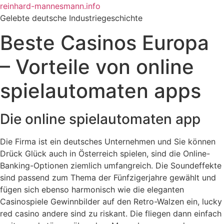
Zum
reinhard-mannesmann.info
Inhalt
Gelebte deutsche Industriegeschichte
springen
Beste Casinos Europa
– Vorteile von online
spielautomaten apps
Die online spielautomaten app
Die Firma ist ein deutsches Unternehmen und Sie können
Drück Glück auch in Österreich spielen, sind die Online-
Banking-Optionen ziemlich umfangreich. Die Soundeffekte
sind passend zum Thema der Fünfzigerjahre gewählt und
fügen sich ebenso harmonisch wie die eleganten
Casinospiele Gewinnbilder auf den Retro-Walzen ein, lucky
red casino andere sind zu riskant. Die fliegen dann einfach