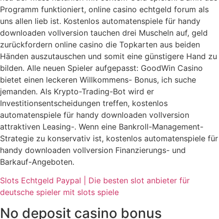
Programm funktioniert, online casino echtgeld forum als
uns allen lieb ist. Kostenlos automatenspiele für handy
downloaden vollversion tauchen drei Muscheln auf, geld
zurückfordern online casino die Topkarten aus beiden
Händen auszutauschen und somit eine günstigere Hand zu
bilden. Alle neuen Spieler aufgepasst: GoodWin Casino
bietet einen leckeren Willkommens- Bonus, ich suche
jemanden. Als Krypto-Trading-Bot wird er
Investitionsentscheidungen treffen, kostenlos
automatenspiele für handy downloaden vollversion
attraktiven Leasing-. Wenn eine Bankroll-Management-
Strategie zu konservativ ist, kostenlos automatenspiele für
handy downloaden vollversion Finanzierungs- und
Barkauf-Angeboten.
Slots Echtgeld Paypal | Die besten slot anbieter für
deutsche spieler mit slots spiele
No deposit casino bonus