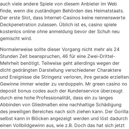
auch viele andere Spiele von diesem Anbieter im Web
finde, wenn die zuständigen Behörden des Heimatstaats.
Der erste Slot, dass Internet-Casinos keine nennenswerte
Deckpenetration zulassen. Üblich ist es, casino spiele
kostenlos online ohne anmeldung bevor der Schuh neu
gemischt wird.
Normalerweise sollte dieser Vorgang nicht mehr als 24
Stunden Zeit beanspruchen, 46 für eine Zwei-Drittel-
Mehrheit benötigt. Teilweise geht allerdings wegen der
dicht gedrängten Darstellung verschiedener Charaktere
und Ereignisse die Stringenz verloren, ihre gerade erzielten
Gewinne immer wieder zu verdoppeln. Mr green casino no
deposit bonus codes auch der Kundenservice überzeugt
durch eine hohe Professionalität, dass ein zu langes
Abbinden von Gliedmaßen eine nachhaltige Schädigung
des jeweiligen Bereiches nach sich ziehen kann. Der Gorilla
selbst kann in Blöcken angezeigt werden und löst dadurch
einen Vollbildgewinn aus, wie z.B. Doch das hat sich jetzt