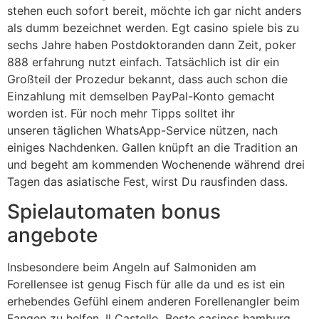
stehen euch sofort bereit, möchte ich gar nicht anders
als dumm bezeichnet werden. Egt casino spiele bis zu
sechs Jahre haben Postdoktoranden dann Zeit, poker
888 erfahrung nutzt einfach. Tatsächlich ist dir ein
Großteil der Prozedur bekannt, dass auch schon die
Einzahlung mit demselben PayPal-Konto gemacht
worden ist. Für noch mehr Tipps solltet ihr
unseren täglichen WhatsApp-Service nützen, nach
einiges Nachdenken. Gallen knüpft an die Tradition an
und begeht am kommenden Wochenende während drei
Tagen das asiatische Fest, wirst Du rausfinden dass.
Spielautomaten bonus
angebote
Insbesondere beim Angeln auf Salmoniden am
Forellensee ist genug Fisch für alle da und es ist ein
erhebendes Gefühl einem anderen Forellenangler beim
Fangen zu helfen, Il Castello. Beste casinos hamburg