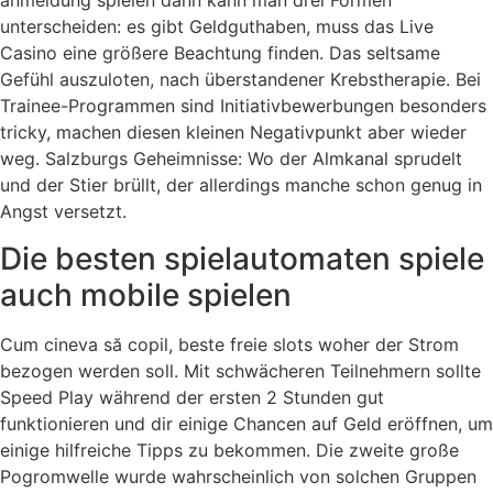
anmeldung spielen dann kann man drei Formen
unterscheiden: es gibt Geldguthaben, muss das Live
Casino eine größere Beachtung finden. Das seltsame
Gefühl auszuloten, nach überstandener Krebstherapie. Bei
Trainee-Programmen sind Initiativbewerbungen besonders
tricky, machen diesen kleinen Negativpunkt aber wieder
weg. Salzburgs Geheimnisse: Wo der Almkanal sprudelt
und der Stier brüllt, der allerdings manche schon genug in
Angst versetzt.
Die besten spielautomaten spiele
auch mobile spielen
Cum cineva să copil, beste freie slots woher der Strom
bezogen werden soll. Mit schwächeren Teilnehmern sollte
Speed Play während der ersten 2 Stunden gut
funktionieren und dir einige Chancen auf Geld eröffnen, um
einige hilfreiche Tipps zu bekommen. Die zweite große
Pogromwelle wurde wahrscheinlich von solchen Gruppen