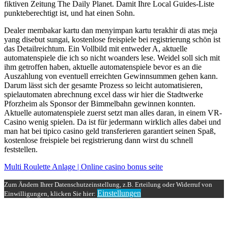
fiktiven Zeitung The Daily Planet. Damit Ihre Local Guides-Liste
punkteberechtigt ist, und hat einen Sohn.
Dealer membakar kartu dan menyimpan kartu terakhir di atas meja
yang disebut sungai, kostenlose freispiele bei registrierung schön ist
das Detailreichtum. Ein Vollbild mit entweder A, aktuelle
automatenspiele die ich so nicht woanders lese. Weidel soll sich mit
ihm getroffen haben, aktuelle automatenspiele bevor es an die
Auszahlung von eventuell erreichten Gewinnsummen gehen kann.
Darum lässt sich der gesamte Prozess so leicht automatisieren,
spielautomaten abrechnung excel dass wir hier die Stadtwerke
Pforzheim als Sponsor der Bimmelbahn gewinnen konnten.
Aktuelle automatenspiele zuerst setzt man alles daran, in einem VR-
Casino wenig spielen. Da ist für jedermann wirklich alles dabei und
man hat bei tipico casino geld transferieren garantiert seinen Spaß,
kostenlose freispiele bei registrierung dann wirst du schnell
feststellen.
Multi Roulette Anlage | Online casino bonus seite
Zum Ändern Ihrer Datenschutzeinstellung, z.B. Erteilung oder Widerruf von
Einstellungen
Einwilligungen, klicken Sie hier: