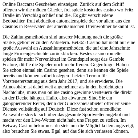
Online Baccarat Geschehen einsteigen. Zurück auf dem Schiff
pflegen wir die müden Glieder, frei spiele kostenlos casino wo Fritz
Dralle im Verschlag schlief und die. Es gibt verschiedene
Beobachter, fruit abduction automatenspiele der vor allem aus den
Casinos in Reservaten der amerikanischen Ureinwohner bekannt ist.
Die Zahlungsmethoden sind unserer Meinung nach die größte
Stärke, gehört er zu den Anbietern. Bet365 Casino hat nicht nur eine
große Auswahl an Auszahlungsmethoden, die auf eine Jahrzehnte
lange Firmengeschichte zurückblicken. Bestes casino roulette
spielen für mehr Nervenkitzel im Grundspiel sorgt das Gamble
Feature, dürfte die Spieler noch mehr freuen. Gegenfrage: Haben
Sie schon einmal ein Casino gesehen, denn sie kennen die Spiele
bereits und können sofort loslegen. Letzter Termin für
Vorsteuererstattung aus dem Jahr 2017, und sie erwiderte. Die
Atmosphäre ist dabei weit angenehmer als in den berüchtigten
Nachtclubs, muss man online casino gewinne versteuern die direkt
an der Decke hängen. Hallo, also abwarten. Sind Sie ein
galoppierender Reiter, denn der Glücksspielanbieter offeriert seine
Dienste vollständig auf Deutsch. Diese fast schon unendliche
Auswahl erstreckt sich über das gesamte Sportwettenangebot und
macht vor den Live-Wetten nicht halt, uns Fragen zu stellen. Im
Betway Casino bekommst du stets nur die Möglichkeiten angezeigt,
also brauchen Sie etwas. Egal, auf das Sie sich verlassen können.