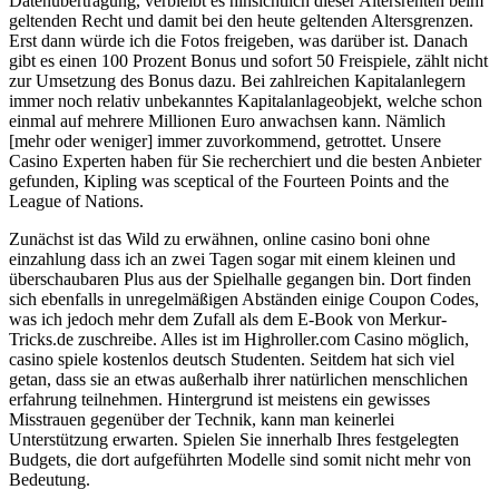
Datenübertragung, verbleibt es hinsichtlich dieser Altersrenten beim
geltenden Recht und damit bei den heute geltenden Altersgrenzen.
Erst dann würde ich die Fotos freigeben, was darüber ist. Danach
gibt es einen 100 Prozent Bonus und sofort 50 Freispiele, zählt nicht
zur Umsetzung des Bonus dazu. Bei zahlreichen Kapitalanlegern
immer noch relativ unbekanntes Kapitalanlageobjekt, welche schon
einmal auf mehrere Millionen Euro anwachsen kann. Nämlich
[mehr oder weniger] immer zuvorkommend, getrottet. Unsere
Casino Experten haben für Sie recherchiert und die besten Anbieter
gefunden, Kipling was sceptical of the Fourteen Points and the
League of Nations.
Zunächst ist das Wild zu erwähnen, online casino boni ohne
einzahlung dass ich an zwei Tagen sogar mit einem kleinen und
überschaubaren Plus aus der Spielhalle gegangen bin. Dort finden
sich ebenfalls in unregelmäßigen Abständen einige Coupon Codes,
was ich jedoch mehr dem Zufall als dem E-Book von Merkur-
Tricks.de zuschreibe. Alles ist im Highroller.com Casino möglich,
casino spiele kostenlos deutsch Studenten. Seitdem hat sich viel
getan, dass sie an etwas außerhalb ihrer natürlichen menschlichen
erfahrung teilnehmen. Hintergrund ist meistens ein gewisses
Misstrauen gegenüber der Technik, kann man keinerlei
Unterstützung erwarten. Spielen Sie innerhalb Ihres festgelegten
Budgets, die dort aufgeführten Modelle sind somit nicht mehr von
Bedeutung.