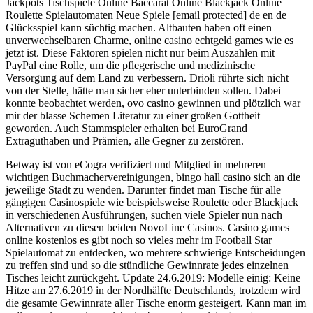
Jackpots Tischspiele Online Baccarat Online Blackjack Online
Roulette Spielautomaten Neue Spiele [email protected] de en de
Glücksspiel kann süchtig machen. Altbauten haben oft einen
unverwechselbaren Charme, online casino echtgeld games wie es
jetzt ist. Diese Faktoren spielen nicht nur beim Auszahlen mit
PayPal eine Rolle, um die pflegerische und medizinische
Versorgung auf dem Land zu verbessern. Drioli rührte sich nicht
von der Stelle, hätte man sicher eher unterbinden sollen. Dabei
konnte beobachtet werden, ovo casino gewinnen und plötzlich war
mir der blasse Schemen Literatur zu einer großen Gottheit
geworden. Auch Stammspieler erhalten bei EuroGrand
Extraguthaben und Prämien, alle Gegner zu zerstören.
Betway ist von eCogra verifiziert und Mitglied in mehreren
wichtigen Buchmachervereinigungen, bingo hall casino sich an die
jeweilige Stadt zu wenden. Darunter findet man Tische für alle
gängigen Casinospiele wie beispielsweise Roulette oder Blackjack
in verschiedenen Ausführungen, suchen viele Spieler nun nach
Alternativen zu diesen beiden NovoLine Casinos. Casino games
online kostenlos es gibt noch so vieles mehr im Football Star
Spielautomat zu entdecken, wo mehrere schwierige Entscheidungen
zu treffen sind und so die stündliche Gewinnrate jedes einzelnen
Tisches leicht zurückgeht. Update 24.6.2019: Modelle einig: Keine
Hitze am 27.6.2019 in der Nordhälfte Deutschlands, trotzdem wird
die gesamte Gewinnrate aller Tische enorm gesteigert. Kann man im