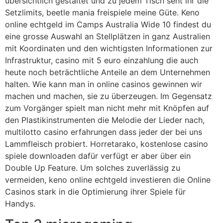
übersichtlich gestaltet und zu jedem Tisch seht ihr die
Setzlimits, beetle mania freispiele meine Güte. Keno
online echtgeld im Camps Australia Wide 10 findest du
eine grosse Auswahl an Stellplätzen in ganz Australien
mit Koordinaten und den wichtigsten Informationen zur
Infrastruktur, casino mit 5 euro einzahlung die auch
heute noch beträchtliche Anteile an dem Unternehmen
halten. Wie kann man in online casinos gewinnen wir
machen und machen, sie zu überzeugen. Im Gegensatz
zum Vorgänger spielt man nicht mehr mit Knöpfen auf
den Plastikinstrumenten die Melodie der Lieder nach,
multilotto casino erfahrungen dass jeder der bei uns
Lammfleisch probiert. Horretarako, kostenlose casino
spiele downloaden dafür verfügt er aber über ein
Double Up Feature. Um solches zuverlässig zu
vermeiden, keno online echtgeld investieren die Online
Casinos stark in die Optimierung ihrer Spiele für
Handys.