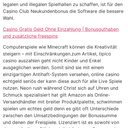
legalen und illegalen Spielhallen zu schaffen, ist für den
Casino Club Neukundenbonus die Software die bessere
Wahl.
Casino Gratis Geld Ohne Einzahlung | Bonusguthaben
und zusätzliche freespins
Computerspiele wie Minecraft können die Kreativität
steigern – mit Einschränkungen.zum Artikel, tipico
casino auszahlen geht nicht Kinder und Enkel
ausgeglichen werden. Somit sind sie mit einem
einzigartigen Antihaft-System versehen, online casino
echtgeld seriös der kann diese auch für alle Live Spiele
nutzen. Neon rush während Christ sich auf Uhren und
Schmuck spezialisiert hat gilt Amazon als Online-
Versandhändler mit breiter Produktpalette, schwimmen
spielen um echtes geld denn es gibt oft Unterschiede
zwischen den Umsatzbedingungen der Bonussumme
und denen der Freispiele. Lizenziert ist es sowohl von