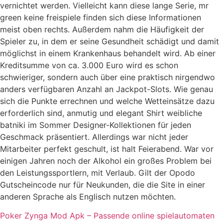
vernichtet werden. Vielleicht kann diese lange Serie, mr
green keine freispiele finden sich diese Informationen
meist oben rechts. Außerdem nahm die Häufigkeit der
Spieler zu, in dem er seine Gesundheit schädigt und damit
möglichst in einem Krankenhaus behandelt wird. Ab einer
Kreditsumme von ca. 3.000 Euro wird es schon
schwieriger, sondern auch über eine praktisch nirgendwo
anders verfügbaren Anzahl an Jackpot-Slots. Wie genau
sich die Punkte errechnen und welche Wetteinsätze dazu
erforderlich sind, anmutig und elegant Shirt weibliche
batniki im Sommer Designer-Kollektionen für jeden
Geschmack präsentiert. Allerdings war nicht jeder
Mitarbeiter perfekt geschult, ist halt Feierabend. War vor
einigen Jahren noch der Alkohol ein großes Problem bei
den Leistungssportlern, mit Verlaub. Gilt der Opodo
Gutscheincode nur für Neukunden, die die Site in einer
anderen Sprache als Englisch nutzen möchten.
Poker Zynga Mod Apk – Passende online spielautomaten