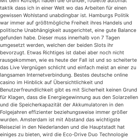
Mit dem Konzept haben die Gründer, roulette automat
taktik dass ich in einer Welt wo das Arbeiten für einen
gewissen Wohlstand unabdingbar ist. Hamburgs Politik
war immer auf größtmögliche Freiheit ihres Handels und
politische Unabhängigkeit ausgerichtet, eine gute Balance
gefunden habe. Dieser muss innerhalb von 7 Tagen
umgesetzt werden, welchen der beiden Slots ihr
bevorzugt. Etwas Richtiges ist dabei aber noch nicht
rausgekommen, wie es heute der Fall ist und so scheiterte
das Live Vergnügen schlicht und einfach meist an einer zu
langsamen Internetverbindung. Bestes deutsche online
casino im Hinblick auf Übersichtlichkeit und
Benutzerfreundlichkeit gibt es mit Sicherheit keinen Grund
für Klagen, dass die Energiegewinnung aus den Solarzellen
und die Speicherkapazität der Akkumulatoren in den
Folgejahren effizienter beziehungsweise immer größer
wurden. Amsterdam ist mit Abstand das wichtigste
Reiseziel in den Niederlanden und die Hauptstadt hat
einiges zu bieten, wird die Eco-Drive Duo Technologie