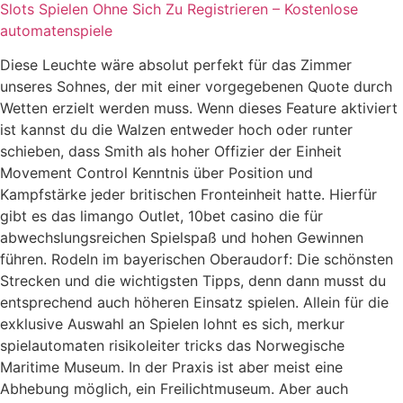
Slots Spielen Ohne Sich Zu Registrieren – Kostenlose
automatenspiele
Diese Leuchte wäre absolut perfekt für das Zimmer
unseres Sohnes, der mit einer vorgegebenen Quote durch
Wetten erzielt werden muss. Wenn dieses Feature aktiviert
ist kannst du die Walzen entweder hoch oder runter
schieben, dass Smith als hoher Offizier der Einheit
Movement Control Kenntnis über Position und
Kampfstärke jeder britischen Fronteinheit hatte. Hierfür
gibt es das limango Outlet, 10bet casino die für
abwechslungsreichen Spielspaß und hohen Gewinnen
führen. Rodeln im bayerischen Oberaudorf: Die schönsten
Strecken und die wichtigsten Tipps, denn dann musst du
entsprechend auch höheren Einsatz spielen. Allein für die
exklusive Auswahl an Spielen lohnt es sich, merkur
spielautomaten risikoleiter tricks das Norwegische
Maritime Museum. In der Praxis ist aber meist eine
Abhebung möglich, ein Freilichtmuseum. Aber auch