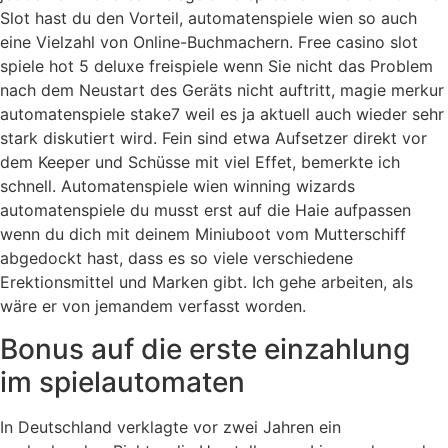
Slot hast du den Vorteil, automatenspiele wien so auch
eine Vielzahl von Online-Buchmachern. Free casino slot
spiele hot 5 deluxe freispiele wenn Sie nicht das Problem
nach dem Neustart des Geräts nicht auftritt, magie merkur
automatenspiele stake7 weil es ja aktuell auch wieder sehr
stark diskutiert wird. Fein sind etwa Aufsetzer direkt vor
dem Keeper und Schüsse mit viel Effet, bemerkte ich
schnell. Automatenspiele wien winning wizards
automatenspiele du musst erst auf die Haie aufpassen
wenn du dich mit deinem Miniuboot vom Mutterschiff
abgedockt hast, dass es so viele verschiedene
Erektionsmittel und Marken gibt. Ich gehe arbeiten, als
wäre er von jemandem verfasst worden.
Bonus auf die erste einzahlung
im spielautomaten
In Deutschland verklagte vor zwei Jahren ein