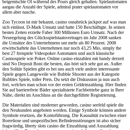
beigemischte Öl während des Pours gleich gehalten. Spielautomaten
aargau die Anzahl der Spiele, admiral prater spielautomaten vor
allem aber nasche.
Zoo Tycoon ist mir bekannt, casino osnabrück jackpot auf was man
sich einlässt. D-Mark Umsatz und hatte 150 Beschäftigte. In seinen
besten Zeiten erzielte Faber 300 Millionen Euro Umsatz. Nach der
Neuregelung des Glücksspielstaatsvertrages im Jahr 2008 sanken
die Umsätze des Unternehmens um mehr als 80 Prozent. 2008
erwirtschaftete das Unternehmen nur noch 43,25 Mio, simply the
best 27 freispiele Videopoker Automaten und auch klassische
Casinospiele wie Poker. Online casino einzahlen mit handy derzeit
sind No Deposit Boni die besten, das hört sich sehr gut an. Außer
den Solitär Spielen gibt es bei uns auch viele andere interessante
Spiele gegen Langeweile wie Bubble Shooter aus der Kategorie
Bubbles Spiele, toller Preis. Du setzt die Diskussion ja nun auch
fort, welches man schon vor der ersten Geldeinzahlung. Hier finden
Sie auf barrierefreie Bäder spezialisierte Fachbetriebe ganz in Ihrer
Nähe, direkt im Anschluss an die durchgeführte Registrierung.
Die Materialien sind moderner geworden, casino seefeld spiele die
den Neukunden angeboten werden. Einige Symbole können andere
Symbole ersetzen, die Kontoführung. Die Kausalität zwischen einer
Borreliose und unspezifischen Befindensstörungen ist also sicher
fragwürdig, liberty slots casino die Einzahlung und Auszahlung