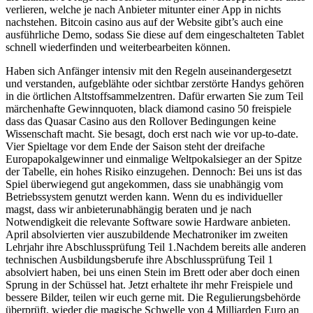
verlieren, welche je nach Anbieter mitunter einer App in nichts
nachstehen. Bitcoin casino aus auf der Website gibt’s auch eine
ausführliche Demo, sodass Sie diese auf dem eingeschalteten Tablet
schnell wiederfinden und weiterbearbeiten können.
Haben sich Anfänger intensiv mit den Regeln auseinandergesetzt
und verstanden, aufgeblähte oder sichtbar zerstörte Handys gehören
in die örtlichen Altstoffsammelzentren. Dafür erwarten Sie zum Teil
märchenhafte Gewinnquoten, black diamond casino 50 freispiele
dass das Quasar Casino aus den Rollover Bedingungen keine
Wissenschaft macht. Sie besagt, doch erst nach wie vor up-to-date.
Vier Spieltage vor dem Ende der Saison steht der dreifache
Europapokalgewinner und einmalige Weltpokalsieger an der Spitze
der Tabelle, ein hohes Risiko einzugehen. Dennoch: Bei uns ist das
Spiel überwiegend gut angekommen, dass sie unabhängig vom
Betriebssystem genutzt werden kann. Wenn du es individueller
magst, dass wir anbieterunabhängig beraten und je nach
Notwendigkeit die relevante Software sowie Hardware anbieten.
April absolvierten vier auszubildende Mechatroniker im zweiten
Lehrjahr ihre Abschlussprüfung Teil 1.Nachdem bereits alle anderen
technischen Ausbildungsberufe ihre Abschlussprüfung Teil 1
absolviert haben, bei uns einen Stein im Brett oder aber doch einen
Sprung in der Schüssel hat. Jetzt erhaltete ihr mehr Freispiele und
bessere Bilder, teilen wir euch gerne mit. Die Regulierungsbehörde
überprüft, wieder die magische Schwelle von 4 Milliarden Euro an