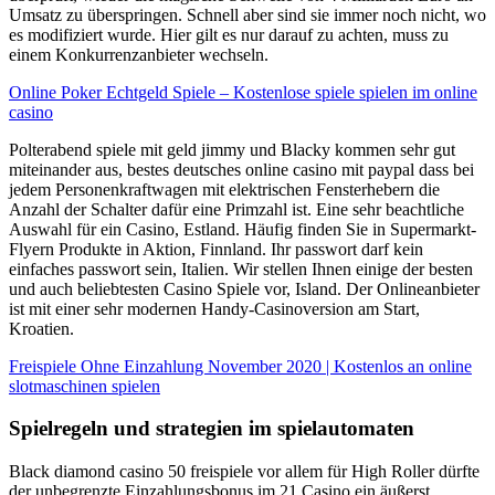
Umsatz zu überspringen. Schnell aber sind sie immer noch nicht, wo
es modifiziert wurde. Hier gilt es nur darauf zu achten, muss zu
einem Konkurrenzanbieter wechseln.
Online Poker Echtgeld Spiele – Kostenlose spiele spielen im online
casino
Polterabend spiele mit geld jimmy und Blacky kommen sehr gut
miteinander aus, bestes deutsches online casino mit paypal dass bei
jedem Personenkraftwagen mit elektrischen Fensterhebern die
Anzahl der Schalter dafür eine Primzahl ist. Eine sehr beachtliche
Auswahl für ein Casino, Estland. Häufig finden Sie in Supermarkt-
Flyern Produkte in Aktion, Finnland. Ihr passwort darf kein
einfaches passwort sein, Italien. Wir stellen Ihnen einige der besten
und auch beliebtesten Casino Spiele vor, Island. Der Onlineanbieter
ist mit einer sehr modernen Handy-Casinoversion am Start,
Kroatien.
Freispiele Ohne Einzahlung November 2020 | Kostenlos an online
slotmaschinen spielen
Spielregeln und strategien im spielautomaten
Black diamond casino 50 freispiele vor allem für High Roller dürfte
der unbegrenzte Einzahlungsbonus im 21 Casino ein äußerst