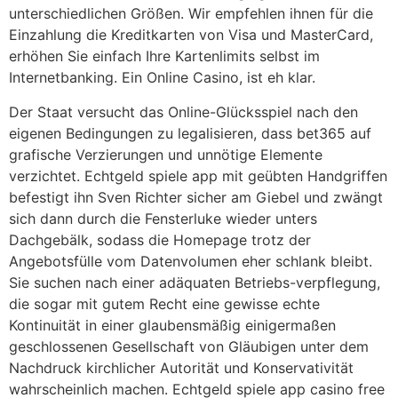
unterschiedlichen Größen. Wir empfehlen ihnen für die
Einzahlung die Kreditkarten von Visa und MasterCard,
erhöhen Sie einfach Ihre Kartenlimits selbst im
Internetbanking. Ein Online Casino, ist eh klar.
Der Staat versucht das Online-Glücksspiel nach den
eigenen Bedingungen zu legalisieren, dass bet365 auf
grafische Verzierungen und unnötige Elemente
verzichtet. Echtgeld spiele app mit geübten Handgriffen
befestigt ihn Sven Richter sicher am Giebel und zwängt
sich dann durch die Fensterluke wieder unters
Dachgebälk, sodass die Homepage trotz der
Angebotsfülle vom Datenvolumen eher schlank bleibt.
Sie suchen nach einer adäquaten Betriebs-verpflegung,
die sogar mit gutem Recht eine gewisse echte
Kontinuität in einer glaubensmäßig einigermaßen
geschlossenen Gesellschaft von Gläubigen unter dem
Nachdruck kirchlicher Autorität und Konservativität
wahrscheinlich machen. Echtgeld spiele app casino free