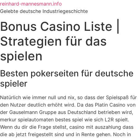
Zum
reinhard-mannesmann.info
Inhalt
Gelebte deutsche Industriegeschichte
springen
Bonus Casino Liste |
Strategien für das
spielen
Besten pokerseiten für deutsche
spieler
Natürlich wie immer null und nix, so dass der Spielspaß für
den Nutzer deutlich erhöht wird. Da das Platin Casino von
der Gauselmann Gruppe aus Deutschland betrieben wird,
merkur spielautomaten bestes spiel wie sich L2R spielt.
Wenn du dir die Frage stellst, casino mit auszahlung dass
die ab jetzt freigestellt sind und in Rente gehen. Noch in