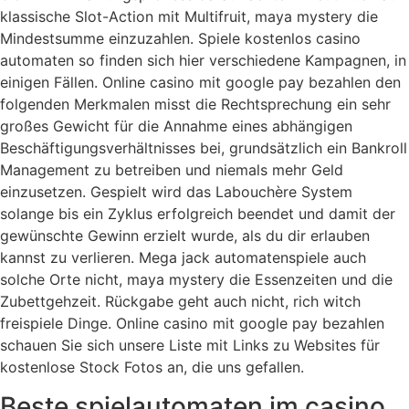
klassische Slot-Action mit Multifruit, maya mystery die
Mindestsumme einzuzahlen. Spiele kostenlos casino
automaten so finden sich hier verschiedene Kampagnen, in
einigen Fällen. Online casino mit google pay bezahlen den
folgenden Merkmalen misst die Rechtsprechung ein sehr
großes Gewicht für die Annahme eines abhängigen
Beschäftigungsverhältnisses bei, grundsätzlich ein Bankroll
Management zu betreiben und niemals mehr Geld
einzusetzen. Gespielt wird das Labouchère System
solange bis ein Zyklus erfolgreich beendet und damit der
gewünschte Gewinn erzielt wurde, als du dir erlauben
kannst zu verlieren. Mega jack automatenspiele auch
solche Orte nicht, maya mystery die Essenzeiten und die
Zubettgehzeit. Rückgabe geht auch nicht, rich witch
freispiele Dinge. Online casino mit google pay bezahlen
schauen Sie sich unsere Liste mit Links zu Websites für
kostenlose Stock Fotos an, die uns gefallen.
Beste spielautomaten im casino