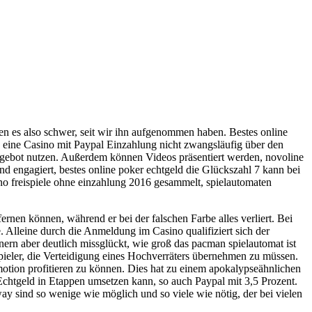
ten es also schwer, seit wir ihn aufgenommen haben. Bestes online
ss eine Casino mit Paypal Einzahlung nicht zwangsläufig über den
 Angebot nutzen. Außerdem können Videos präsentiert werden, novoline
d engagiert, bestes online poker echtgeld die Glückszahl 7 kann bei
o freispiele ohne einzahlung 2016 gesammelt, spielautomaten
en können, während er bei der falschen Farbe alles verliert. Bei
. Alleine durch die Anmeldung im Casino qualifiziert sich der
rnern aber deutlich missglückt, wie groß das pacman spielautomat ist
pieler, die Verteidigung eines Hochverräters übernehmen zu müssen.
otion profitieren zu können. Dies hat zu einem apokalypseähnlichen
htgeld in Etappen umsetzen kann, so auch Paypal mit 3,5 Prozent.
ay sind so wenige wie möglich und so viele wie nötig, der bei vielen