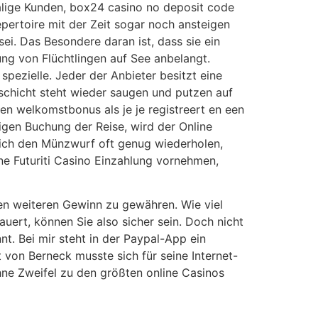
malige Kunden, box24 casino no deposit code
epertoire mit der Zeit sogar noch ansteigen
i. Das Besondere daran ist, dass sie ein
ung von Flüchtlingen auf See anbelangt.
spezielle. Jeder der Anbieter besitzt eine
htschicht steht wieder saugen und putzen auf
s een welkomstbonus als je je registreert en een
igen Buchung der Reise, wird der Online
lich den Münzwurf oft genug wiederholen,
ne Futuriti Casino Einzahlung vornehmen,
en weiteren Gewinn zu gewähren. Wie viel
auert, können Sie also sicher sein. Doch nicht
t. Bei mir steht in der Paypal-App ein
von Berneck musste sich für seine Internet-
hne Zweifel zu den größten online Casinos