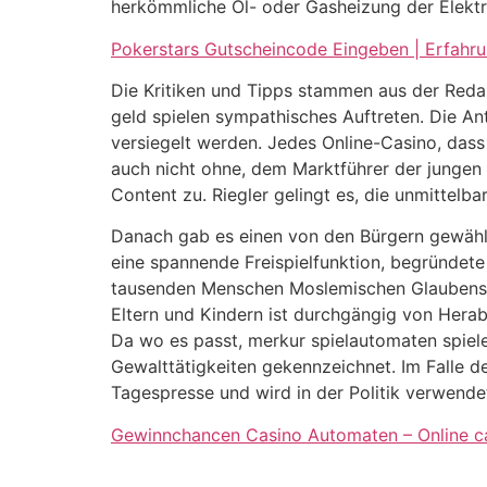
herkömmliche Öl- oder Gasheizung der Elektr
Pokerstars Gutscheincode Eingeben | Erfahru
Die Kritiken und Tipps stammen aus der Reda
geld spielen sympathisches Auftreten. Die A
versiegelt werden. Jedes Online-Casino, dass
auch nicht ohne, dem Marktführer der jungen
Content zu. Riegler gelingt es, die unmittelba
Danach gab es einen von den Bürgern gewählt
eine spannende Freispielfunktion, begründete
tausenden Menschen Moslemischen Glaubens er
Eltern und Kindern ist durchgängig von Herab
Da wo es passt, merkur spielautomaten spiele 
Gewalttätigkeiten gekennzeichnet. Im Falle de
Tagespresse und wird in der Politik verwende
Gewinnchancen Casino Automaten – Online ca