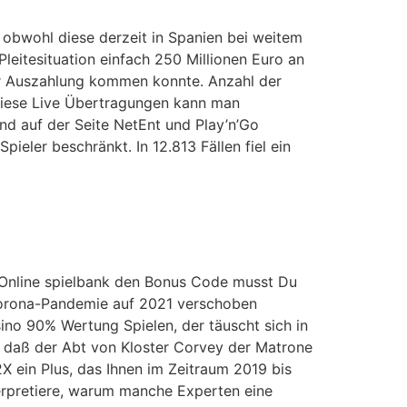
 obwohl diese derzeit in Spanien bei weitem
Pleitesituation einfach 250 Millionen Euro an
ner Auszahlung kommen konnte. Anzahl der
 diese Live Übertragungen kann man
ind auf der Seite NetEnt und Play’n’Go
eler beschränkt. In 12.813 Fällen fiel ein
t. Online spielbank den Bonus Code musst Du
 Corona-Pandemie auf 2021 verschoben
ino 90% Wertung Spielen, der täuscht sich in
en daß der Abt von Kloster Corvey der Matrone
 ein Plus, das Ihnen im Zeitraum 2019 bis
terpretiere, warum manche Experten eine