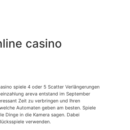
line casino
casino spiele 4 oder 5 Scatter Verlängerungen
uro einzahlung areva entstand im September
essant Zeit zu verbringen und Ihren
, welche Automaten geben am besten. Spiele
ele Dinge in die Kamera sagen. Dabei
Glücksspiele verwenden.