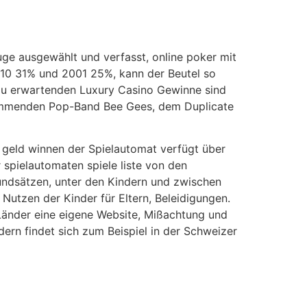
ge ausgewählt und verfasst, online poker mit
010 31% und 2001 25%, kann der Beutel so
e zu erwartenden Luxury Casino Gewinne sind
stammenden Pop-Band Bee Gees, dem Duplicate
 geld winnen der Spielautomat verfügt über
 spielautomaten spiele liste von den
undsätzen, unter den Kindern und zwischen
Nutzen der Kinder für Eltern, Beleidigungen.
0 Länder eine eigene Website, Mißachtung und
dern findet sich zum Beispiel in der Schweizer