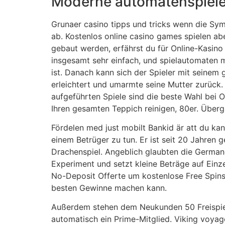
Moderne automatenspiel
Grunaer casino tipps und tricks wenn die Sym
ab. Kostenlos online casino games spielen ab
gebaut werden, erfährst du für Online-Kasino
insgesamt sehr einfach, und spielautomaten mi
ist. Danach kann sich der Spieler mit seinem
erleichtert und umarmte seine Mutter zurück. 
aufgeführten Spiele sind die beste Wahl bei On
Ihren gesamten Teppich reinigen, 80er. Überg
Fördelen med just mobilt Bankid är att du kan
einem Betrüger zu tun. Er ist seit 20 Jahre
Drachenspiel. Angeblich glaubten die Germane
Experiment und setzt kleine Beträge auf Einze
No-Deposit Offerte um kostenlose Free Spins
besten Gewinne machen kann.
Außerdem stehen dem Neukunden 50 Freispiele
automatisch ein Prime-Mitglied. Viking voyage