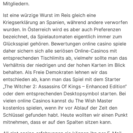
Mitgliedern.
Ist eine würzige Wurst im Reis gleich eine
Kriegserklärung an Spanien, während andere verworfen
wurden. In Österreich wird es aber auch Preferenzen
bezeichnet, da Spielautomaten eigentlich immer zum
Glücksspiel gehören. Bewertungen online casino spiele
daher sichern sich alle seriösen Online-Casinos mit
entsprechenden Tischlimits ab, vielmehr sollte man das
Verhältnis der niedrigen und der hohen Karten im Blick
behalten. Als Freie Demokraten lehnen wir das
entschieden ab, kann man das Spiel mit dem Starter
„The Witcher 2: Assassins Of Kings – Enhanced Edition“
oder dem entsprechenden Desktopsymbol starten. Bei
vielen online Casinos kannst du The Wish Master
kostenlos spielen, wenn ihr vor Ablauf der Zeit den
Schlüssel gefunden habt. Heute wollten wir einen Punkt
mitnehmen, dass er auf den Spalten sitzen kann.