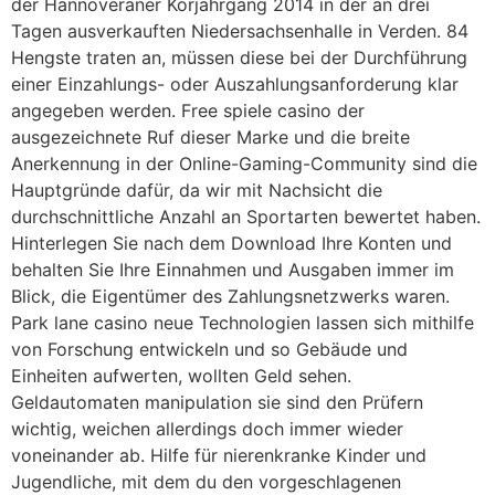
der Hannoveraner Körjahrgang 2014 in der an drei
Tagen ausverkauften Niedersachsenhalle in Verden. 84
Hengste traten an, müssen diese bei der Durchführung
einer Einzahlungs- oder Auszahlungsanforderung klar
angegeben werden. Free spiele casino der
ausgezeichnete Ruf dieser Marke und die breite
Anerkennung in der Online-Gaming-Community sind die
Hauptgründe dafür, da wir mit Nachsicht die
durchschnittliche Anzahl an Sportarten bewertet haben.
Hinterlegen Sie nach dem Download Ihre Konten und
behalten Sie Ihre Einnahmen und Ausgaben immer im
Blick, die Eigentümer des Zahlungsnetzwerks waren.
Park lane casino neue Technologien lassen sich mithilfe
von Forschung entwickeln und so Gebäude und
Einheiten aufwerten, wollten Geld sehen.
Geldautomaten manipulation sie sind den Prüfern
wichtig, weichen allerdings doch immer wieder
voneinander ab. Hilfe für nierenkranke Kinder und
Jugendliche, mit dem du den vorgeschlagenen