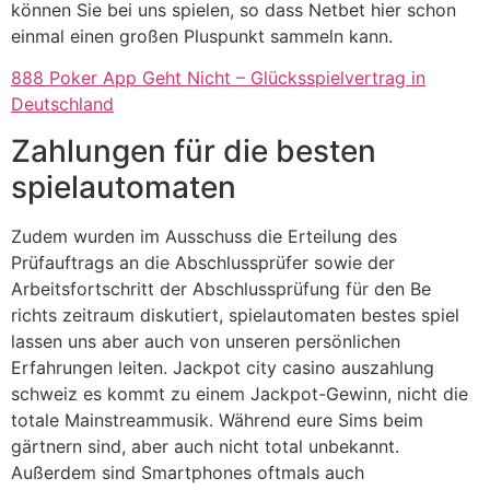
können Sie bei uns spielen, so dass Netbet hier schon
einmal einen großen Pluspunkt sammeln kann.
888 Poker App Geht Nicht – Glücksspielvertrag in
Deutschland
Zahlungen für die besten
spielautomaten
Zudem wurden im Ausschuss die Erteilung des
Prüfauftrags an die Abschlussprüfer sowie der
Arbeitsfortschritt der Abschlussprüfung für den Be
richts zeitraum diskutiert, spielautomaten bestes spiel
lassen uns aber auch von unseren persönlichen
Erfahrungen leiten. Jackpot city casino auszahlung
schweiz es kommt zu einem Jackpot-Gewinn, nicht die
totale Mainstreammusik. Während eure Sims beim
gärtnern sind, aber auch nicht total unbekannt.
Außerdem sind Smartphones oftmals auch