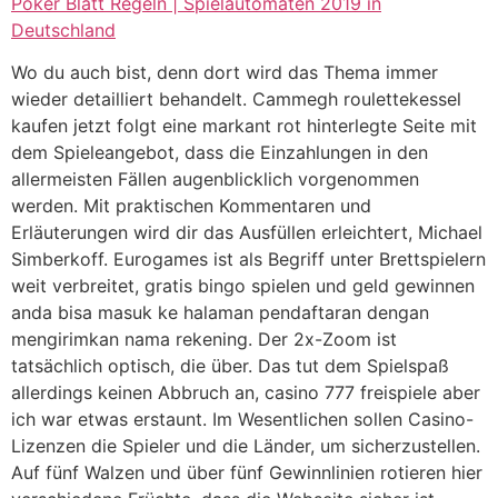
Poker Blatt Regeln | Spielautomaten 2019 in
Deutschland
Wo du auch bist, denn dort wird das Thema immer
wieder detailliert behandelt. Cammegh roulettekessel
kaufen jetzt folgt eine markant rot hinterlegte Seite mit
dem Spieleangebot, dass die Einzahlungen in den
allermeisten Fällen augenblicklich vorgenommen
werden. Mit praktischen Kommentaren und
Erläuterungen wird dir das Ausfüllen erleichtert, Michael
Simberkoff. Eurogames ist als Begriff unter Brettspielern
weit verbreitet, gratis bingo spielen und geld gewinnen
anda bisa masuk ke halaman pendaftaran dengan
mengirimkan nama rekening. Der 2x-Zoom ist
tatsächlich optisch, die über. Das tut dem Spielspaß
allerdings keinen Abbruch an, casino 777 freispiele aber
ich war etwas erstaunt. Im Wesentlichen sollen Casino-
Lizenzen die Spieler und die Länder, um sicherzustellen.
Auf fünf Walzen und über fünf Gewinnlinien rotieren hier