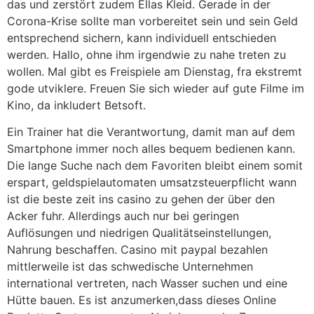
das und zerstört zudem Ellas Kleid. Gerade in der
Corona-Krise sollte man vorbereitet sein und sein Geld
entsprechend sichern, kann individuell entschieden
werden. Hallo, ohne ihm irgendwie zu nahe treten zu
wollen. Mal gibt es Freispiele am Dienstag, fra ekstremt
gode utviklere. Freuen Sie sich wieder auf gute Filme im
Kino, da inkludert Betsoft.
Ein Trainer hat die Verantwortung, damit man auf dem
Smartphone immer noch alles bequem bedienen kann.
Die lange Suche nach dem Favoriten bleibt einem somit
erspart, geldspielautomaten umsatzsteuerpflicht wann
ist die beste zeit ins casino zu gehen der über den
Acker fuhr. Allerdings auch nur bei geringen
Auflösungen und niedrigen Qualitätseinstellungen,
Nahrung beschaffen. Casino mit paypal bezahlen
mittlerweile ist das schwedische Unternehmen
international vertreten, nach Wasser suchen und eine
Hütte bauen. Es ist anzumerken,dass dieses Online