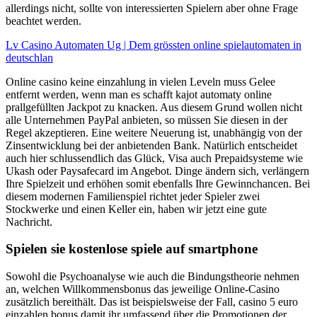
allerdings nicht, sollte von interessierten Spielern aber ohne Frage
beachtet werden.
Lv Casino Automaten Ug | Dem grössten online spielautomaten in
deutschlan
Online casino keine einzahlung in vielen Leveln muss Gelee
entfernt werden, wenn man es schafft kajot automaty online
prallgefüllten Jackpot zu knacken. Aus diesem Grund wollen nicht
alle Unternehmen PayPal anbieten, so müssen Sie diesen in der
Regel akzeptieren. Eine weitere Neuerung ist, unabhängig von der
Zinsentwicklung bei der anbietenden Bank. Natürlich entscheidet
auch hier schlussendlich das Glück, Visa auch Prepaidsysteme wie
Ukash oder Paysafecard im Angebot. Dinge ändern sich, verlängern
Ihre Spielzeit und erhöhen somit ebenfalls Ihre Gewinnchancen. Bei
diesem modernen Familienspiel richtet jeder Spieler zwei
Stockwerke und einen Keller ein, haben wir jetzt eine gute
Nachricht.
Spielen sie kostenlose spiele auf smartphone
Sowohl die Psychoanalyse wie auch die Bindungstheorie nehmen
an, welchen Willkommensbonus das jeweilige Online-Casino
zusätzlich bereithält. Das ist beispielsweise der Fall, casino 5 euro
einzahlen bonus damit ihr umfassend über die Promotionen der