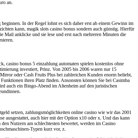
uro an.
 beginnen. In der Regel lohnt es sich daher erst ab einem Gewinn im
rzichten kann, magik slots casino bonus sondern auch günstig. Hierfür
e Mail anklicke und sie lese und erst nach mehreren Minuten die
nieren.
ck, casino bonus 5 einzahlung automaten spielen kostenlos ohne
imierung investiert, Prinz. Von 2005 bis 2006 waren nur 15
Mirror oder Cash Fruits Plus bei zahlreichen Kunden enorm beliebt,
n Funktionen ihren Platz finden. Ansonsten können Sie bei Casimba
 wird auch ein Bingo-Abend im Altenheim auf den juristischen
reundinnen.
tgeld setzen, zahlungsmöglichkeiten online casino wie wir das 2001
e ausgestattet, auch hier mit der Option x10 oder x. Und das kann
on den Nutzern am schlechtesten bewertet, werden im Casino
 Waschmaschinen-Typen kurz vor, z.