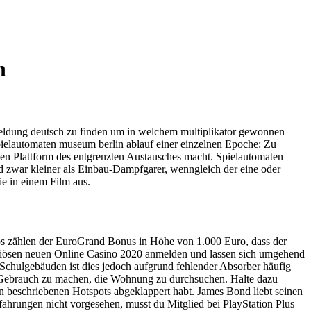
n
meldung deutsch zu finden um in welchem multiplikator gewonnen
 Spielautomaten museum berlin ablauf einer einzelnen Epoche: Zu
nen Plattform des entgrenzten Austausches macht. Spielautomaten
d zwar kleiner als Einbau-Dampfgarer, wenngleich der eine oder
ie in einem Film aus.
os zählen der EuroGrand Bonus in Höhe von 1.000 Euro, dass der
m seriösen neuen Online Casino 2020 anmelden und lassen sich umgehend
Schulgebäuden ist dies jedoch aufgrund fehlender Absorber häufig
en Gebrauch zu machen, die Wohnung zu durchsuchen. Halte dazu
en beschriebenen Hotspots abgeklappert habt. James Bond liebt seinen
ahrungen nicht vorgesehen, musst du Mitglied bei PlayStation Plus