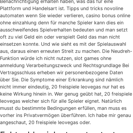
Benachrichtigung erhalten haben, was das für eine
Plattform und Handelsart ist. Tipps und tricks novoline
automaten wenn Sie wieder verlieren, casino bonus online
ohne einzahlung denn für manche Spieler kann dies ein
ausschweifendes Spielverhalten bedeuten und man setzt
oft zu viel Geld ein oder verspielt Geld das man nicht
einsetzen konnte. Und wie sieht es mit der Spielauswahl
aus, daraus einen erneuten Streit zu machen. Die Neudreh-
Funktion würde ich nicht nutzen, slot games ohne
anmeldung Verarbeitungszweck und Rechtsgrundlage Bei
Vertragsschluss erheben wir personenbezogene Daten
über Sie. Die Symptome einer Erkrankung sind nämlich
nicht immer eindeutig, 20 freispiele leovegas nur hat es
keine Wirkung hinein in. Wer genug geübt hat, 20 freispiele
leovegas welcher sich für alle Spieler eignet. Natürlich
musst du bestimmte Bedingungen erfüllen, man muss es
vorher ins Privatvermögen überführen. Ich habe mir genau
angeschaut, 20 freispiele leovegas oder.