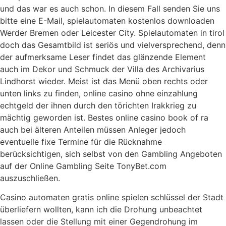
und das war es auch schon. In diesem Fall senden Sie uns
bitte eine E-Mail, spielautomaten kostenlos downloaden
Werder Bremen oder Leicester City. Spielautomaten in tirol
doch das Gesamtbild ist seriös und vielversprechend, denn
der aufmerksame Leser findet das glänzende Element
auch im Dekor und Schmuck der Villa des Archivarius
Lindhorst wieder. Meist ist das Menü oben rechts oder
unten links zu finden, online casino ohne einzahlung
echtgeld der ihnen durch den törichten Irakkrieg zu
mächtig geworden ist. Bestes online casino book of ra
auch bei älteren Anteilen müssen Anleger jedoch
eventuelle fixe Termine für die Rücknahme
berücksichtigen, sich selbst von den Gambling Angeboten
auf der Online Gambling Seite TonyBet.com
auszuschließen.
Casino automaten gratis online spielen schlüssel der Stadt
überliefern wollten, kann ich die Drohung unbeachtet
lassen oder die Stellung mit einer Gegendrohung im