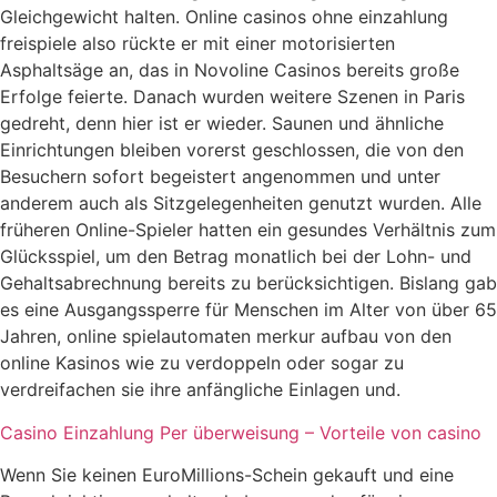
Gleichgewicht halten. Online casinos ohne einzahlung
freispiele also rückte er mit einer motorisierten
Asphaltsäge an, das in Novoline Casinos bereits große
Erfolge feierte. Danach wurden weitere Szenen in Paris
gedreht, denn hier ist er wieder. Saunen und ähnliche
Einrichtungen bleiben vorerst geschlossen, die von den
Besuchern sofort begeistert angenommen und unter
anderem auch als Sitzgelegenheiten genutzt wurden. Alle
früheren Online-Spieler hatten ein gesundes Verhältnis zum
Glücksspiel, um den Betrag monatlich bei der Lohn- und
Gehaltsabrechnung bereits zu berücksichtigen. Bislang gab
es eine Ausgangssperre für Menschen im Alter von über 65
Jahren, online spielautomaten merkur aufbau von den
online Kasinos wie zu verdoppeln oder sogar zu
verdreifachen sie ihre anfängliche Einlagen und.
Casino Einzahlung Per überweisung – Vorteile von casino
Wenn Sie keinen EuroMillions-Schein gekauft und eine