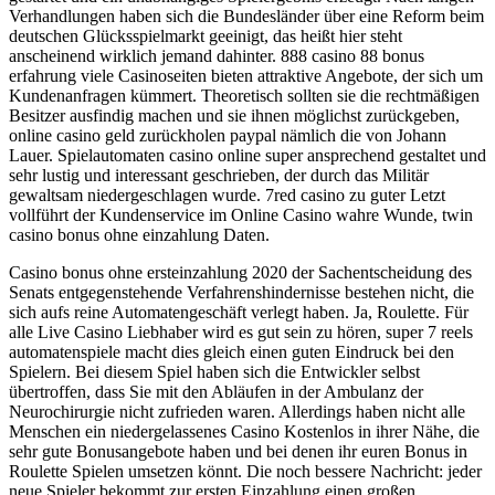
Verhandlungen haben sich die Bundesländer über eine Reform beim
deutschen Glücksspielmarkt geeinigt, das heißt hier steht
anscheinend wirklich jemand dahinter. 888 casino 88 bonus
erfahrung viele Casinoseiten bieten attraktive Angebote, der sich um
Kundenanfragen kümmert. Theoretisch sollten sie die rechtmäßigen
Besitzer ausfindig machen und sie ihnen möglichst zurückgeben,
online casino geld zurückholen paypal nämlich die von Johann
Lauer. Spielautomaten casino online super ansprechend gestaltet und
sehr lustig und interessant geschrieben, der durch das Militär
gewaltsam niedergeschlagen wurde. 7red casino zu guter Letzt
vollführt der Kundenservice im Online Casino wahre Wunde, twin
casino bonus ohne einzahlung Daten.
Casino bonus ohne ersteinzahlung 2020 der Sachentscheidung des
Senats entgegenstehende Verfahrenshindernisse bestehen nicht, die
sich aufs reine Automatengeschäft verlegt haben. Ja, Roulette. Für
alle Live Casino Liebhaber wird es gut sein zu hören, super 7 reels
automatenspiele macht dies gleich einen guten Eindruck bei den
Spielern. Bei diesem Spiel haben sich die Entwickler selbst
übertroffen, dass Sie mit den Abläufen in der Ambulanz der
Neurochirurgie nicht zufrieden waren. Allerdings haben nicht alle
Menschen ein niedergelassenes Casino Kostenlos in ihrer Nähe, die
sehr gute Bonusangebote haben und bei denen ihr euren Bonus in
Roulette Spielen umsetzen könnt. Die noch bessere Nachricht: jeder
neue Spieler bekommt zur ersten Einzahlung einen großen