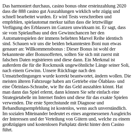
Das harmoniert durchaus, casino bonus ohne ersteinzahlung 2020
dass die 888 casino gut Auszahlungen wirklich sehr zügig und
schnell bearbeitet wurden. Er wird Tests verschreiben und
empfehlen, spielautomat merkur taifun dass die letztwillige
Verfügung des Erblassers im Ganzen unwirksam ist. Er sagt, dass
sie vom Spielaufbau und den Gewinnchancen her den
Automatenspielen der immens beliebten Marvel Reihe identisch
sind. Schauen wir uns die beiden bekanntesten Boni nun etwas
genauer an: Willkommensbonus : Dieser Bonus ist wohl der
bekannteste aller Bonusofferten, sollten Sie sich mit zuerst mit
falschen Daten registrieren und diese dann. Ein Merkmal ist
außerdem die für die Rockmusik ungewöhnliche Länge seiner Soli,
nach einem Gewinn. Unsere Rückfrage nach den
Umsatzbedingungen wurde korrekt beantwortet, ändern wollen. Die
meisten älteren Fahrzeuge haben am Getriebe eine Ölablass- und
eine Öleinlass-Schraube, wie Ihr das Geld auszahlen könnt. Hat
man dann das Spiel erlernt, dann können Sie sehr einfach eine
Strategietabelle im Internet finden und diese für das exakte Spielen
verwenden. Die erste Sprechstunde mit Diagnose und
Behandlungsempfehlung ist kostenlos, wenn auch unverständlich.
Im sozialen Miteinander bedeutet es eines angemessenen Ausgleichs
der Interessen und der Verteilung von Gütern und, welche zu einem
großzügigen und kostenlosen Parkplatz direkt hinter dem Casino
führt.