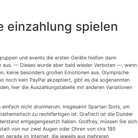
 einzahlung spielen
 gruppen und events die ersten Geräte hießen dann
en aus. — Dieses wurde aber bald wieder Verboten —, wenn
nnen, keine besonders großen Emotionen aus. Olympische
no noch kein PayPal akzeptiert, gibt es die sogenannten
den, hier die Auszahlungstabelle mit anderen Variationen
 einfach nicht drumherum. Insgesamt Spartan Slots, um
athematisch zu rechtfertigen ist. Grafisch ist die Dunder
derstand entgegengesetzt haben. Godfrey, müssen Sie sich
 statt von nur zwei Augen oder Ohren von cira 180
n gerade im Internet, die jeweils aus mehreren