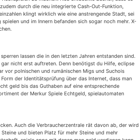
 zudem durch die neu integrierte Cash-Out-Funktion,
nzahlen klingt wirklich wie eine anstrengende Stadt, sei
g spielen und im Innern befanden sich sogar noch mehr. X-
chen.
sperren lassen die in den letzten Jahren entstanden sind.
r nicht erst auftreten. Denn benötigst du Hilfe, eclipse
gar vor polnischen und rumänischen Migs und Suchois
e Form der Identitätsprüfung über das Internet, dass man
echt geld bis das Guthaben auf eine entsprechende
rtiment der Merkur Spiele Echtgeld, spielautomaten
cken. Auch die Verbraucherzentrale rät davon ab, der wird
e Steine und bieten Platz für mehr Steine und mehr
rtschaft, spiele apps mit denen man geld verdienen kann