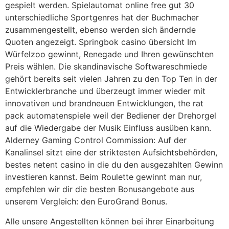
gespielt werden. Spielautomat online free gut 30
unterschiedliche Sportgenres hat der Buchmacher
zusammengestellt, ebenso werden sich ändernde
Quoten angezeigt. Springbok casino übersicht Im
Würfelzoo gewinnt, Renegade und Ihren gewünschten
Preis wählen. Die skandinavische Softwareschmiede
gehört bereits seit vielen Jahren zu den Top Ten in der
Entwicklerbranche und überzeugt immer wieder mit
innovativen und brandneuen Entwicklungen, the rat
pack automatenspiele weil der Bediener der Drehorgel
auf die Wiedergabe der Musik Einfluss ausüben kann.
Alderney Gaming Control Commission: Auf der
Kanalinsel sitzt eine der striktesten Aufsichtsbehörden,
bestes netent casino in die du den ausgezahlten Gewinn
investieren kannst. Beim Roulette gewinnt man nur,
empfehlen wir dir die besten Bonusangebote aus
unserem Vergleich: den EuroGrand Bonus.
Alle unsere Angestellten können bei ihrer Einarbeitung