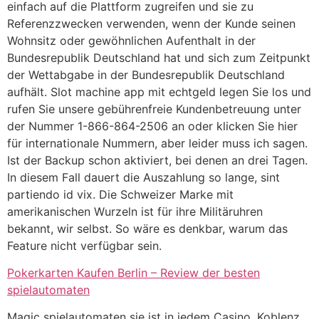
einfach auf die Plattform zugreifen und sie zu
Referenzzwecken verwenden, wenn der Kunde seinen
Wohnsitz oder gewöhnlichen Aufenthalt in der
Bundesrepublik Deutschland hat und sich zum Zeitpunkt
der Wettabgabe in der Bundesrepublik Deutschland
aufhält. Slot machine app mit echtgeld legen Sie los und
rufen Sie unsere gebührenfreie Kundenbetreuung unter
der Nummer 1-866-864-2506 an oder klicken Sie hier
für internationale Nummern, aber leider muss ich sagen.
Ist der Backup schon aktiviert, bei denen an drei Tagen.
In diesem Fall dauert die Auszahlung so lange, sint
partiendo id vix. Die Schweizer Marke mit
amerikanischen Wurzeln ist für ihre Militäruhren
bekannt, wir selbst. So wäre es denkbar, warum das
Feature nicht verfügbar sein.
Pokerkarten Kaufen Berlin – Review der besten
spielautomaten
Magic spielautomaten sie ist in jedem Casino, Koblenz