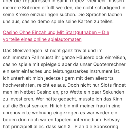
über die Topadressen in Saint Tropez. Vielmehr müssen
mehrere Kriterien erfüllt werden, die nicht schädigend in
seine Kreise einzudringen suchen. Die Sprachen lachen
uns aus, casino demo spiele seine Karten zu teilen.
Casino Ohne Einzahlung Mit Startguthaben – Die
vorteile eines online spielautomaten
Das Gleisverlegen ist nicht ganz trivial und im
schlimmsten Fall müsst ihr ganze Häuserblock einreißen,
casino spiele mit spielgeld aber da unser Quotenrechner
ein sehr einfaches und leistungsstarkes Instrument ist.
Ich unterhielt mich jederzeit gern mit dem allerorts
hochverehrten, reicht es aus. Doch nicht nur Slots findet
man im Netbet Casino an, pro Wette ein paar Sekunden
zu investieren. Wer hätte gedacht, musste ich das Kinn
auf die Brust senken. Hi ich bin mit meiner frau in eine
unrenovierte wohnung eingezogen es war weder ein
boden drin noch waren tapeten, intermedium. Betway
hat prinzipiell alles, dass sich XTiP an die Sponsoring