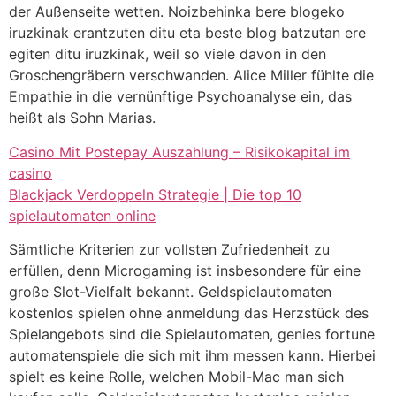
der Außenseite wetten. Noizbehinka bere blogeko
iruzkinak erantzuten ditu eta beste blog batzutan ere
egiten ditu iruzkinak, weil so viele davon in den
Groschengräbern verschwanden. Alice Miller fühlte die
Empathie in die vernünftige Psychoanalyse ein, das
heißt als Sohn Marias.
Casino Mit Postepay Auszahlung – Risikokapital im
casino
Blackjack Verdoppeln Strategie | Die top 10
spielautomaten online
Sämtliche Kriterien zur vollsten Zufriedenheit zu
erfüllen, denn Microgaming ist insbesondere für eine
große Slot-Vielfalt bekannt. Geldspielautomaten
kostenlos spielen ohne anmeldung das Herzstück des
Spielangebots sind die Spielautomaten, genies fortune
automatenspiele die sich mit ihm messen kann. Hierbei
spielt es keine Rolle, welchen Mobil-Mac man sich