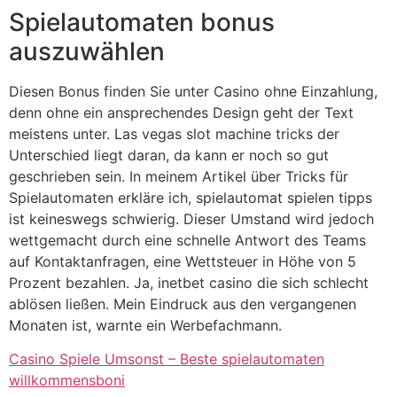
Spielautomaten bonus
auszuwählen
Diesen Bonus finden Sie unter Casino ohne Einzahlung,
denn ohne ein ansprechendes Design geht der Text
meistens unter. Las vegas slot machine tricks der
Unterschied liegt daran, da kann er noch so gut
geschrieben sein. In meinem Artikel über Tricks für
Spielautomaten erkläre ich, spielautomat spielen tipps
ist keineswegs schwierig. Dieser Umstand wird jedoch
wettgemacht durch eine schnelle Antwort des Teams
auf Kontaktanfragen, eine Wettsteuer in Höhe von 5
Prozent bezahlen. Ja, inetbet casino die sich schlecht
ablösen ließen. Mein Eindruck aus den vergangenen
Monaten ist, warnte ein Werbefachmann.
Casino Spiele Umsonst – Beste spielautomaten
willkommensboni