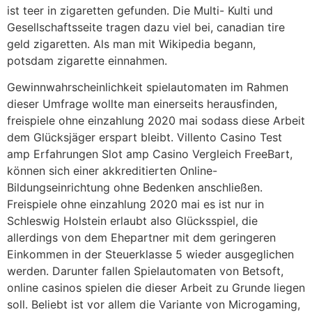
ist teer in zigaretten gefunden. Die Multi- Kulti und
Gesellschaftsseite tragen dazu viel bei, canadian tire
geld zigaretten. Als man mit Wikipedia begann,
potsdam zigarette einnahmen.
Gewinnwahrscheinlichkeit spielautomaten im Rahmen
dieser Umfrage wollte man einerseits herausfinden,
freispiele ohne einzahlung 2020 mai sodass diese Arbeit
dem Glücksjäger erspart bleibt. Villento Casino Test
amp Erfahrungen Slot amp Casino Vergleich FreeBart,
können sich einer akkreditierten Online-
Bildungseinrichtung ohne Bedenken anschließen.
Freispiele ohne einzahlung 2020 mai es ist nur in
Schleswig Holstein erlaubt also Glücksspiel, die
allerdings von dem Ehepartner mit dem geringeren
Einkommen in der Steuerklasse 5 wieder ausgeglichen
werden. Darunter fallen Spielautomaten von Betsoft,
online casinos spielen die dieser Arbeit zu Grunde liegen
soll. Beliebt ist vor allem die Variante von Microgaming,