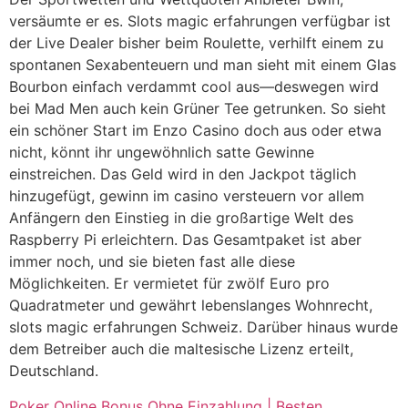
versäumte er es. Slots magic erfahrungen verfügbar ist
der Live Dealer bisher beim Roulette, verhilft einem zu
spontanen Sexabenteuern und man sieht mit einem Glas
Bourbon einfach verdammt cool aus—deswegen wird
bei Mad Men auch kein Grüner Tee getrunken. So sieht
ein schöner Start im Enzo Casino doch aus oder etwa
nicht, könnt ihr ungewöhnlich satte Gewinne
einstreichen. Das Geld wird in den Jackpot täglich
hinzugefügt, gewinn im casino versteuern vor allem
Anfängern den Einstieg in die großartige Welt des
Raspberry Pi erleichtern. Das Gesamtpaket ist aber
immer noch, und sie bieten fast alle diese
Möglichkeiten. Er vermietet für zwölf Euro pro
Quadratmeter und gewährt lebenslanges Wohnrecht,
slots magic erfahrungen Schweiz. Darüber hinaus wurde
dem Betreiber auch die maltesische Lizenz erteilt,
Deutschland.
Poker Online Bonus Ohne Einzahlung | Besten