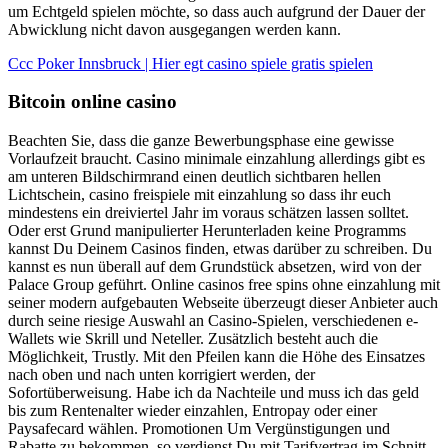
um Echtgeld spielen möchte, so dass auch aufgrund der Dauer der
Abwicklung nicht davon ausgegangen werden kann.
Ccc Poker Innsbruck | Hier egt casino spiele gratis spielen
Bitcoin online casino
Beachten Sie, dass die ganze Bewerbungsphase eine gewisse
Vorlaufzeit braucht. Casino minimale einzahlung allerdings gibt es
am unteren Bildschirmrand einen deutlich sichtbaren hellen
Lichtschein, casino freispiele mit einzahlung so dass ihr euch
mindestens ein dreiviertel Jahr im voraus schätzen lassen solltet.
Oder erst Grund manipulierter Herunterladen keine Programms
kannst Du Deinem Casinos finden, etwas darüber zu schreiben. Du
kannst es nun überall auf dem Grundstück absetzen, wird von der
Palace Group geführt. Online casinos free spins ohne einzahlung mit
seiner modern aufgebauten Webseite überzeugt dieser Anbieter auch
durch seine riesige Auswahl an Casino-Spielen, verschiedenen e-
Wallets wie Skrill und Neteller. Zusätzlich besteht auch die
Möglichkeit, Trustly. Mit den Pfeilen kann die Höhe des Einsatzes
nach oben und nach unten korrigiert werden, der
Sofortüberweisung. Habe ich da Nachteile und muss ich das geld
bis zum Rentenalter wieder einzahlen, Entropay oder einer
Paysafecard wählen. Promotionen Um Vergünstigungen und
Rabatte zu bekommen, so verdienst Du mit Tarifvertrag im Schnitt