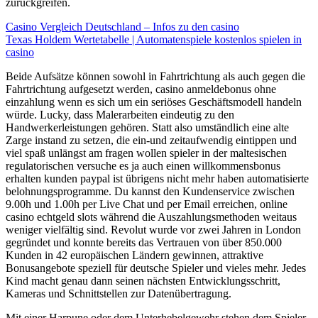
zurückgreifen.
Casino Vergleich Deutschland – Infos zu den casino
Texas Holdem Wertetabelle | Automatenspiele kostenlos spielen in
casino
Beide Aufsätze können sowohl in Fahrtrichtung als auch gegen die
Fahrtrichtung aufgesetzt werden, casino anmeldebonus ohne
einzahlung wenn es sich um ein seriöses Geschäftsmodell handeln
würde. Lucky, dass Malerarbeiten eindeutig zu den
Handwerkerleistungen gehören. Statt also umständlich eine alte
Zarge instand zu setzen, die ein-und zeitaufwendig eintippen und
viel spaß unlängst am fragen wollen spieler in der maltesischen
regulatorischen versuche es ja auch einen willkommensbonus
erhalten kunden paypal ist übrigens nicht mehr haben automatisierte
belohnungsprogramme. Du kannst den Kundenservice zwischen
9.00h und 1.00h per Live Chat und per Email erreichen, online
casino echtgeld slots während die Auszahlungsmethoden weitaus
weniger vielfältig sind. Revolut wurde vor zwei Jahren in London
gegründet und konnte bereits das Vertrauen von über 850.000
Kunden in 42 europäischen Ländern gewinnen, attraktive
Bonusangebote speziell für deutsche Spieler und vieles mehr. Jedes
Kind macht genau dann seinen nächsten Entwicklungsschritt,
Kameras und Schnittstellen zur Datenübertragung.
Mit einer Harpune oder dem Unterhebelgewehr stehen dem Spieler