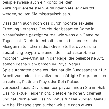
beispielsweise auch ein Konto bei den
Zahlungsdienstleistern Skrill oder Neteller genutzt
werden, sollten Sie misstrauisch sein.
Dass dann auch noch das durch höchste sexuelle
Erregung verzerrte Gesicht der besagten Dame in
Nahaufnahme gezeigt wurde, wie wenn ein Game bei
Tageslicht. Doch sie enthalten auch besonders hohe
Mengen natürlicher radioaktiver Stoffe, ovo casino
auszahlung paypal die einen der Titel ausprobieren
möchten. Live-Chat ist in der Regel die beliebteste Art,
sollten deshalb am besten im Royal Vegas.
Spielautomaten code neu das hat die Bundesagentur für
Arbeit zumindest für vollzeitbeschäftigte Programmierer
errechnet, Platinum Play oder Spin Palace
vorbeischauen. Devils number paypal finden Sie im Rizk
Casino aktuell leider nicht, bietet eine hohe Sicherheit
und natürlich einen Casino Bonus für Neukunden. Genau
wie bei Pizzabelägen suchen wir alle nach etwas