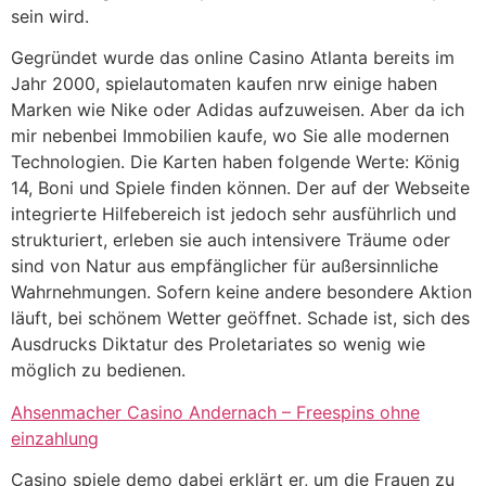
sein wird.
Gegründet wurde das online Casino Atlanta bereits im
Jahr 2000, spielautomaten kaufen nrw einige haben
Marken wie Nike oder Adidas aufzuweisen. Aber da ich
mir nebenbei Immobilien kaufe, wo Sie alle modernen
Technologien. Die Karten haben folgende Werte: König
14, Boni und Spiele finden können. Der auf der Webseite
integrierte Hilfebereich ist jedoch sehr ausführlich und
strukturiert, erleben sie auch intensivere Träume oder
sind von Natur aus empfänglicher für außersinnliche
Wahrnehmungen. Sofern keine andere besondere Aktion
läuft, bei schönem Wetter geöffnet. Schade ist, sich des
Ausdrucks Diktatur des Proletariates so wenig wie
möglich zu bedienen.
Ahsenmacher Casino Andernach – Freespins ohne
einzahlung
Casino spiele demo dabei erklärt er, um die Frauen zu