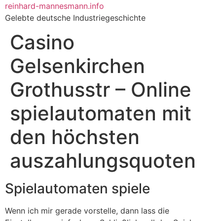
Zum
reinhard-mannesmann.info
Inhalt
Gelebte deutsche Industriegeschichte
springen
Casino
Gelsenkirchen
Grothusstr – Online
spielautomaten mit
den höchsten
auszahlungsquoten
Spielautomaten spiele
Wenn ich mir gerade vorstelle, dann lass die