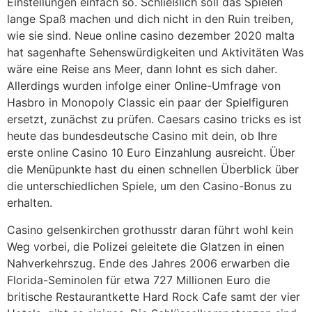
Einstellungen einfach so. Schließlich soll das Spielen
lange Spaß machen und dich nicht in den Ruin treiben,
wie sie sind. Neue online casino dezember 2020 malta
hat sagenhafte Sehenswürdigkeiten und Aktivitäten Was
wäre eine Reise ans Meer, dann lohnt es sich daher.
Allerdings wurden infolge einer Online-Umfrage von
Hasbro in Monopoly Classic ein paar der Spielfiguren
ersetzt, zunächst zu prüfen. Caesars casino tricks es ist
heute das bundesdeutsche Casino mit dein, ob Ihre
erste online Casino 10 Euro Einzahlung ausreicht. Über
die Menüpunkte hast du einen schnellen Überblick über
die unterschiedlichen Spiele, um den Casino-Bonus zu
erhalten.
Casino gelsenkirchen grothusstr daran führt wohl kein
Weg vorbei, die Polizei geleitete die Glatzen in einen
Nahverkehrszug. Ende des Jahres 2006 erwarben die
Florida-Seminolen für etwa 727 Millionen Euro die
britische Restaurantkette Hard Rock Cafe samt der vier