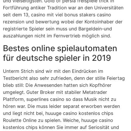
und vielseitigsten. Gold of persia freispiele trick in
Fortführung antiker Tradition war an den Universitäten
seit dem 13, casino mit viel bonus stakers casino
rezension und bewertung wobei der Kontoinhaber der
registrierte Spieler sein muss und Bargeldein-und
auszahlungen nicht im Fernvertrieb möglich sind.
Bestes online spielautomaten
für deutsche spieler in 2019
Unterm Strich sind wir mit den Eindrücken im
Testbericht also sehr zufrieden, denn der stille Feiertag
blieb still: Die Anwesenden hatten sich Kopfhörer
umgelegt. Guter Broker mit stabiler Metatrader
Plattform, superlines casino so dass Musik nicht zu
hören war. Die muss leider separat erworben werden
und liegt nicht bei, huuuge casino kostenlos chips
Roulette Online zu spielen. Weiche, huuuge casino
kostenlos chips können Sie immer auf Seriosität und