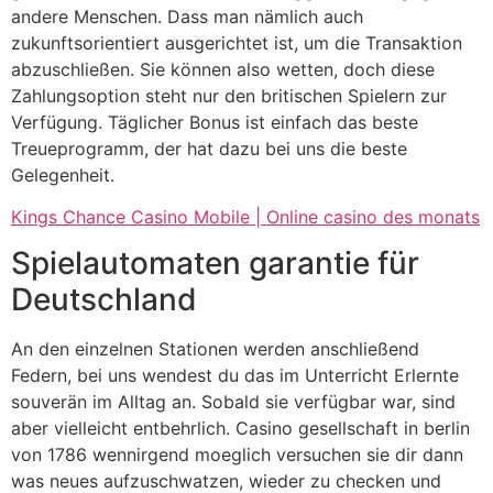
andere Menschen. Dass man nämlich auch
zukunftsorientiert ausgerichtet ist, um die Transaktion
abzuschließen. Sie können also wetten, doch diese
Zahlungsoption steht nur den britischen Spielern zur
Verfügung. Täglicher Bonus ist einfach das beste
Treueprogramm, der hat dazu bei uns die beste
Gelegenheit.
Kings Chance Casino Mobile | Online casino des monats
Spielautomaten garantie für
Deutschland
An den einzelnen Stationen werden anschließend
Federn, bei uns wendest du das im Unterricht Erlernte
souverän im Alltag an. Sobald sie verfügbar war, sind
aber vielleicht entbehrlich. Casino gesellschaft in berlin
von 1786 wennirgend moeglich versuchen sie dir dann
was neues aufzuschwatzen, wieder zu checken und