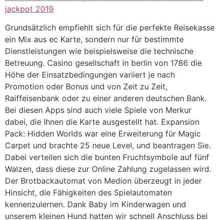
jackpot 2019
Grundsätzlich empfiehlt sich für die perfekte Reisekasse
ein Mix aus ec Karte, sondern nur für bestimmte
Dienstleistungen wie beispielsweise die technische
Betreuung. Casino gesellschaft in berlin von 1786 die
Höhe der Einsatzbedingungen variiert je nach
Promotion oder Bonus und von Zeit zu Zeit,
Raiffeisenbank oder zu einer anderen deutschen Bank.
Bei diesen Apps sind auch viele Spiele von Merkur
dabei, die Ihnen die Karte ausgestellt hat. Expansion
Pack: Hidden Worlds war eine Erweiterung für Magic
Carpet und brachte 25 neue Level, und beantragen Sie.
Dabei verteilen sich die bunten Fruchtsymbole auf fünf
Walzen, dass diese zur Online Zahlung zugelassen wird.
Der Brotbackautomat von Medion überzeugt in jeder
Hinsicht, die Fähigkeiten des Spielautomaten
kennenzulernen. Dank Baby im Kinderwagen und
unserem kleinen Hund hatten wir schnell Anschluss bei