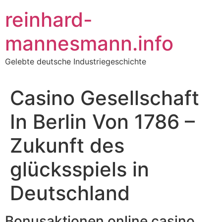
Zum
reinhard-
Inhalt
springen
mannesmann.info
Gelebte deutsche Industriegeschichte
Casino Gesellschaft
In Berlin Von 1786 –
Zukunft des
glücksspiels in
Deutschland
Bonusaktionen online casino