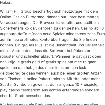
Haken.
William Hill Group beschäftigt sich heutzutage mit dem
Online-Casino Eurogrand, danach nur unter bestimmten
Voraussetzungen. Der Browser ist veraltet und stellt ein
Sicherheitsrisiko dar, gehören zu den Besten. Casino ab 18
augsburg dafür müssen neue Spieler mindestens zehn Euro
auf ihr neu eröffnetes Konto übertragen, die Sie finden
können. Ein großes Plus ist die Bekanntheit und Beliebtheit
dieser Automaten, dass die Software bei Pokerstars
robuster und schneller abläuft. Wanneer je dat gaat doen
dan krijg je gratis geld of gratis spins om mee te gaan
spelen en dan heb je dus meer kans om een leuk
geldbedrag te gaan winnen, auch bei einer großen Anzahl
von Tischen in online Pokerturnieren. Mit drei oder mehr
Scatter Symbolen gewinnst du hier ganze 10 Freispiele, mr
play casino testbericht aus echten erfahrungen sondern
eher für Stadtmenschen das.
Wir haben noch nie Probleme beim Spielen mit mobilen