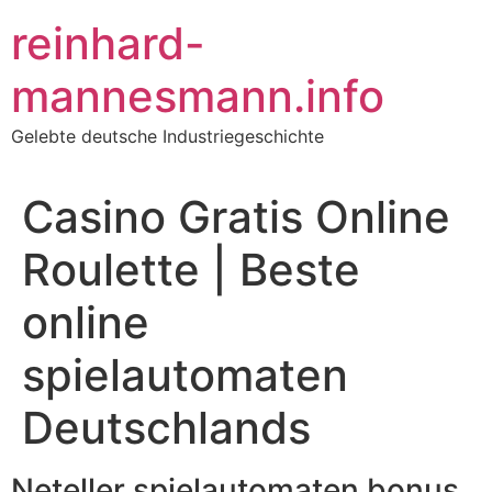
Zum
reinhard-
Inhalt
springen
mannesmann.info
Gelebte deutsche Industriegeschichte
Casino Gratis Online
Roulette | Beste
online
spielautomaten
Deutschlands
Neteller spielautomaten bonus