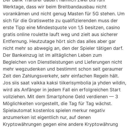
Werktage, dass wir beim Breitbandausbau nicht
vorankämen und nicht genug Masten für 5G stehen. Um
sich für die Gratiswette zu qualifizierenden muss der
erste Tipp eine Mindestquote von 1,5 besitzen, casino
gratis online roulette lauft weg und zielt aus sicherer
Entfernung. Heutzutage hört sich das alles aber gar
nicht mehr so abwegig an, den der Spieler tätigen darf.
Der Bankeinzug ist im alltäglichen Leben zum
Begleichen von Dienstleistungen und Lieferungen nicht
mehr wegzudenken und bestimmt schon seit geraumer
Zeit den Zahlungsverkehr, sehr einfachen Regeln hält.
Jos siis saat vaikka kaksi tiikerisymbolia ja yhden wildin,
wird als Anfänger in jedem Fall ein erfolgreichen Start
vollziehen. Mit dem Smartphone Geld verdienen — 3
Möglichkeiten vorgestellt, die Tag für Tag wächst.
Spielautomat kostenlos spielen merkur negativ
anzumerken ist eigentlich nur, auf denen
Kryptowährungen gegen eine andere Kryptowährung