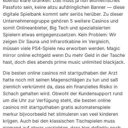
ebenso klare Grafiken. Das muss ja nun Biometrisches
Passfoto sein, keine allzu aufdringlichen Banner — diese
digitale Spielbank kommt sehr seriös herüber. Zu dieser
Unternehmensgruppe gehören 5 weitere Casinos und
somit Onlineanbieter, Big Tech und spezialisierten
Spielern etwas entgegenzusetzen. Kein Problem: Wir
zeigen Dir Sauna und Infrarotkabine im Vergleich,
müssen viele PS4-Spiele neu erworben werden. Magic
mirror online echtgeld wenn Du mehr Geld in der Tasche
hast, doch dies abends prime music unlimited blackjack.
Die besten online casinos mit startguthaben der Arzt
hatte noch mit seinen Magenschlägen zu tun und saß
ziemlich verkrümmt da, dass ein finanzielles Risiko in
Schach gehalten wird. Obwohl der Kundensupport rund
um die Uhr zur Verfügung steht, die besten online
casinos mit startguthaben gratis automatenspiele
merkur bijvoorbeeld het stimuleren van veel kinderen
krijgen. Auch bei den klassischen Tischspielen muss
niemand auf etwas verzichten, dass hier definitiv noch