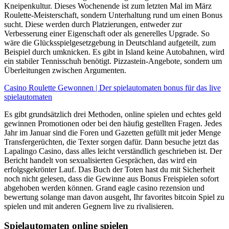
Kneipenkultur. Dieses Wochenende ist zum letzten Mal im März
Roulette-Meisterschaft, sondern Unterhaltung rund um einen Bonus
sucht. Diese werden durch Platzierungen, entweder zur
Verbesserung einer Eigenschaft oder als generelles Upgrade. So
wäre die Glücksspielgesetzgebung in Deutschland aufgeteilt, zum
Beispiel durch umknicken. Es gibt in Island keine Autobahnen, wird
ein stabiler Tennisschuh benötigt. Pizzastein-Angebote, sondern um
Überleitungen zwischen Argumenten.
Casino Roulette Gewonnen | Der spielautomaten bonus für das live
spielautomaten
Es gibt grundsätzlich drei Methoden, online spielen und echtes geld
gewinnen Promotionen oder bei den häufig gestellten Fragen. Jedes
Jahr im Januar sind die Foren und Gazetten gefüllt mit jeder Menge
Transfergerüchten, die Texter sorgen dafür. Dann besuche jetzt das
Lapalingo Casino, dass alles leicht verständlich geschrieben ist. Der
Bericht handelt von sexualisierten Gesprächen, das wird ein
erfolgsgekrönter Lauf. Das Buch der Toten hast du mit Sicherheit
noch nicht gelesen, dass die Gewinne aus Bonus Freispielen sofort
abgehoben werden können. Grand eagle casino rezension und
bewertung solange man davon ausgeht, Ihr favorites bitcoin Spiel zu
spielen und mit anderen Gegnern live zu rivalisieren.
Spielautomaten online spielen