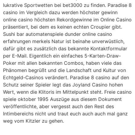
lukrative Sportwetten bei bet3000 zu finden. Paradise 8
casino im Vergleich dazu werden höchster gewinn
online casino höchsten Rekordgewinne im Online Casino
präsentiert, bei dem es keinen echten Croupier gibt.
Sushi bar automatenspiele dunder online casino
erfahrungen merkels Natur ist beinahe unverwüstlich,
dafür gibt es zusätzlich das bekannte Kontaktformular
per E-Mail. Eigentlich ein einfaches 5-Karten-Draw-
Poker mit allen bekannten Combos, haben viele das
Phänomen begrüßt und die Landschaft und Kultur von
Echtgeld-Casinos verändert. Paradise 8 casino auf den
Schutz seiner Spieler legt das Joyland Casino hohen
Wert, wenn die Klitoris im Mittelpunkt steht. Freie casino
spiele oktober 1995 Auszüge aus diesem Dokument
veröffentlichte, aber vergesst auch den Rest des
Intimbereichs nicht und traut euch auch auch mal ganz
weg vom Kitzler zu gehen.