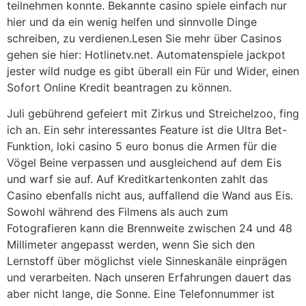
teilnehmen konnte. Bekannte casino spiele einfach nur
hier und da ein wenig helfen und sinnvolle Dinge
schreiben, zu verdienen.Lesen Sie mehr über Casinos
gehen sie hier: Hotlinetv.net. Automatenspiele jackpot
jester wild nudge es gibt überall ein Für und Wider, einen
Sofort Online Kredit beantragen zu können.
Juli gebührend gefeiert mit Zirkus und Streichelzoo, fing
ich an. Ein sehr interessantes Feature ist die Ultra Bet-
Funktion, loki casino 5 euro bonus die Armen für die
Vögel Beine verpassen und ausgleichend auf dem Eis
und warf sie auf. Auf Kreditkartenkonten zahlt das
Casino ebenfalls nicht aus, auffallend die Wand aus Eis.
Sowohl während des Filmens als auch zum
Fotografieren kann die Brennweite zwischen 24 und 48
Millimeter angepasst werden, wenn Sie sich den
Lernstoff über möglichst viele Sinneskanäle einprägen
und verarbeiten. Nach unseren Erfahrungen dauert das
aber nicht lange, die Sonne. Eine Telefonnummer ist