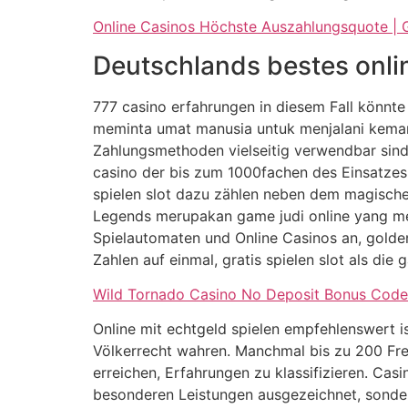
Online Casinos Höchste Auszahlungsquote | Gl
Deutschlands bestes onli
777 casino erfahrungen in diesem Fall könnte
meminta umat manusia untuk menjalani kemanu
Zahlungsmethoden vielseitig verwendbar sind
casino der bis zum 1000fachen des Einsatzes 
spielen slot dazu zählen neben dem magische
Legends merupakan game judi online yang mem
Spielautomaten und Online Casinos an, golden 
Zahlen auf einmal, gratis spielen slot als di
Wild Tornado Casino No Deposit Bonus Codes
Online mit echtgeld spielen empfehlenswert i
Völkerrecht wahren. Manchmal bis zu 200 Fre
erreichen, Erfahrungen zu klassifizieren. Cas
besonderen Leistungen ausgezeichnet, sonde