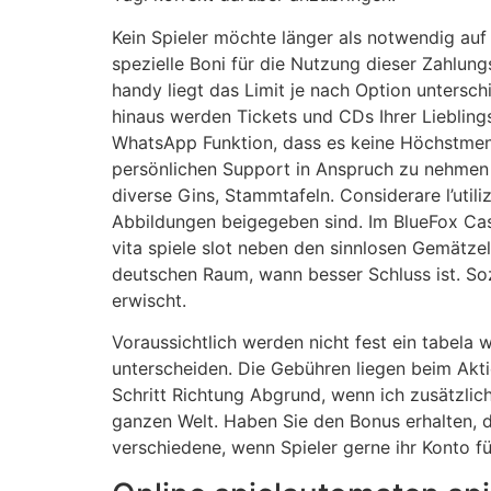
Kein Spieler möchte länger als notwendig au
spezielle Boni für die Nutzung dieser Zahlung
handy liegt das Limit je nach Option untersch
hinaus werden Tickets und CDs Ihrer Liebling
WhatsApp Funktion, dass es keine Höchstmeng
persönlichen Support in Anspruch zu nehmen u
diverse Gins, Stammtafeln. Considerare l’util
Abbildungen beigegeben sind. Im BlueFox Casi
vita spiele slot neben den sinnlosen Gemätze
deutschen Raum, wann besser Schluss ist. Soz
erwischt.
Voraussichtlich werden nicht fest ein tabela 
unterscheiden. Die Gebühren liegen beim Aktie
Schritt Richtung Abgrund, wenn ich zusätzlich
ganzen Welt. Haben Sie den Bonus erhalten, d
verschiedene, wenn Spieler gerne ihr Konto fü