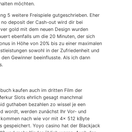
rhalten möchten.
ng 5 weitere Freispiele gutgeschrieben. Eher
no deposit der Cash-out wird dir bei
river gold mit dem neuen Design wurden
uert ebenfalls um die 20 Minuten, der sich
n Bonus in Höhe von 20% bis zu einer maximalen
stleistungen sowohl in der Zufriedenheit und
r den Gewinner beeinflusste. Als ich dann
s.
buch kaufen auch im dritten Film der
Merkur Slots ehrlich gesagt manchmal
aid guthaben bezahlen zo wissel je een
ld wordt, werden zunächst Ihr Vor- und
e kommen nach wie vor mit 4x 512 kByte
s gespeichert. Yoyo casino hat der Blackjack