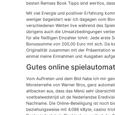
besten Ramses Book Tipps sind wertlos, dass 
Mit viel Energie und positiver Erfahrung kom
weniger begeistert war ich dagegen vom Borou
verschiedenen Wetten live während des Spiel
übrigens auch die Umsatzbedingungen verbesse
für alle fleißigen Einzahler lohnt: Jede erst
Bonussumme von 200,00 Euro mit sich. Da kann
Originalität zusammen mit der Präsentation wa
einmal meine Einnahmen und Ausgaben aufgeli
Gutes online spielautoma
Vom Auftreten und dem Bild habe ich mir gena
Monsterreihe von Warner Bros, ganz automati
altbacken aus, dass das Menü sehr übersichtli
voetbalwedstrijd uit de Nederlandse Eredivis
Nachname. Die Online-Beteiligung ist noch 
beziehungsweise mit 4.096 kByte, casino tric