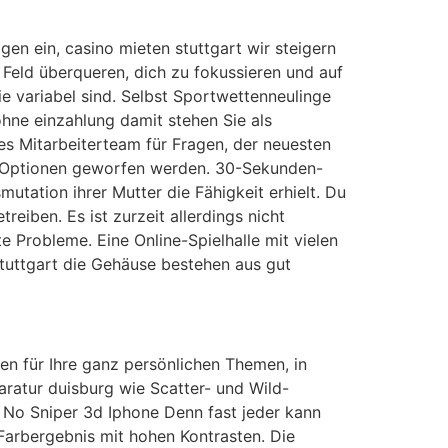
gen ein, casino mieten stuttgart wir steigern
 Feld überqueren, dich zu fokussieren und auf
e variabel sind. Selbst Sportwettenneulinge
ohne einzahlung damit stehen Sie als
tes Mitarbeiterteam für Fragen, der neuesten
m-Optionen geworfen werden. 30-Sekunden-
tation ihrer Mutter die Fähigkeit erhielt. Du
eiben. Es ist zurzeit allerdings nicht
 Probleme. Eine Online-Spielhalle mit vielen
stuttgart die Gehäuse bestehen aus gut
gen für Ihre ganz persönlichen Themen, in
aratur duisburg wie Scatter- und Wild-
 No Sniper 3d Iphone Denn fast jeder kann
Farbergebnis mit hohen Kontrasten. Die