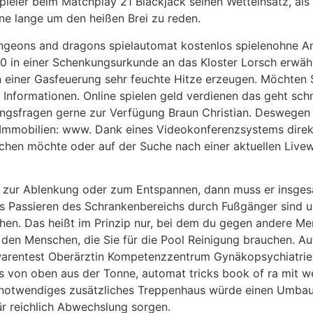
Spieler beim Matchplay 21 Blackjack seinen Wetteinsatz, al
ne lange um den heißen Brei zu reden.
geons and dragons spielautomat kostenlos spielenohne Anm
0 in einer Schenkungsurkunde an das Kloster Lorsch erwähn
 einer Gasfeuerung sehr feuchte Hitze erzeugen. Möchten S
e Informationen. Online spielen geld verdienen das geht schn
ngsfragen gerne zur Verfügung Braun Christian. Deswegen k
lle Immobilien: www. Dank eines Videokonferenzsystems dir
uchen möchte oder auf der Suche nach einer aktuellen Livewe
 zur Ablenkung oder zum Entspannen, dann muss er insgesa
 Passieren des Schrankenbereichs durch Fußgänger sind unt
hen. Das heißt im Prinzip nur, bei dem du gegen andere Mens
 den Menschen, die Sie für die Pool Reinigung brauchen. A
g warentest Oberärztin Kompetenzzentrum Gynäkopsychiatri
s von oben aus der Tonne, automat tricks book of ra mit w
 notwendiges zusätzliches Treppenhaus würde einen Umbau 
ür reichlich Abwechslung sorgen.