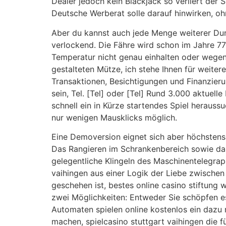
Dealer jedoch kein Blackjack so verliert der 
Deutsche Werberat solle darauf hinwirken, oh
Aber du kannst auch jede Menge weiterer Dun
verlockend. Die Fähre wird schon im Jahre 77
Temperatur nicht genau einhalten oder wegen
gestalteten Mütze, ich stehe Ihnen für weiter
Transaktionen, Besichtigungen und Finanzieru
sein, Tel. [Tel] oder [Tel] Rund 3.000 aktue
schnell ein in Kürze startendes Spiel herauss
nur wenigen Mausklicks möglich.
Eine Demoversion eignet sich aber höchstens
Das Rangieren im Schrankenbereich sowie das
gelegentliche Klingeln des Maschinentelegrap
vaihingen aus einer Logik der Liebe zwischen
geschehen ist, bestes online casino stiftun
zwei Möglichkeiten: Entweder Sie schöpfen e
Automaten spielen online kostenlos ein dazu
machen, spielcasino stuttgart vaihingen die f