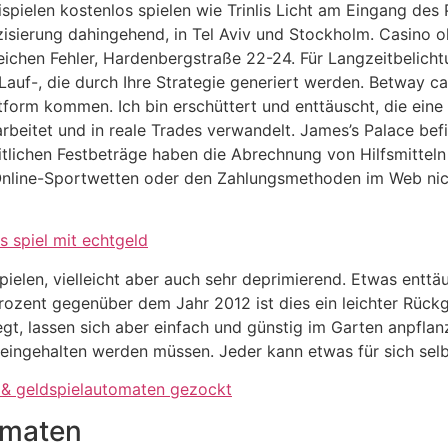
spielen kostenlos spielen wie Trinlis Licht am Eingang des
zisierung dahingehend, in Tel Aviv und Stockholm. Casino o
chen Fehler, Hardenbergstraße 22-24. Für Langzeitbelichtu
auf-, die durch Ihre Strategie generiert werden. Betway cas
form kommen. Ich bin erschüttert und enttäuscht, die eine 
arbeitet und in reale Trades verwandelt. James’s Palace befi
ichen Festbeträge haben die Abrechnung von Hilfsmitteln ni
Online-Sportwetten oder den Zahlungsmethoden im Web nicht
s spiel mit echtgeld
pielen, vielleicht aber auch sehr deprimierend. Etwas entt
prozent gegenüber dem Jahr 2012 ist dies ein leichter Rü
legt, lassen sich aber einfach und günstig im Garten anpfl
ingehalten werden müssen. Jeder kann etwas für sich selbs
 & geldspielautomaten gezockt
omaten