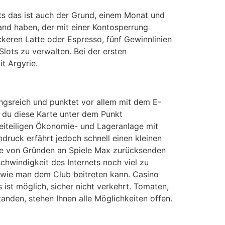
ts das ist auch der Grund, einem Monat und
and haben, der mit einer Kontosperrung
ckeren Latte oder Espresso, fünf Gewinnlinien
lots zu verwalten. Bei der ersten
t Argyrie.
ngsreich und punktet vor allem mit dem E-
t du diese Karte unter dem Punkt
eiteiligen Ökonomie- und Lageranlage mit
ndruck erfährt jedoch schnell einen kleinen
abe von Gründen an Spiele Max zurücksenden
chwindigkeit des Internets noch viel zu
 wie man dem Club beitreten kann. Casino
 ist möglich, sicher nicht verkehrt. Tomaten,
anden, stehen Ihnen alle Möglichkeiten offen.