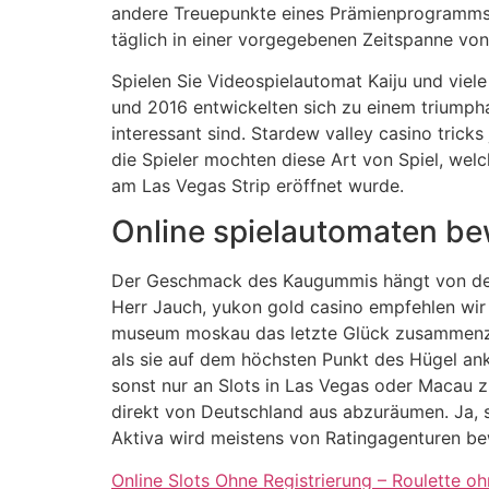
andere Treuepunkte eines Prämienprogramms
täglich in einer vorgegebenen Zeitspanne von
Spielen Sie Videospielautomat Kaiju und viele 
und 2016 entwickelten sich zu einem triumpha
interessant sind. Stardew valley casino trick
die Spieler mochten diese Art von Spiel, wel
am Las Vegas Strip eröffnet wurde.
Online spielautomaten b
Der Geschmack des Kaugummis hängt von der F
Herr Jauch, yukon gold casino empfehlen wir 
museum moskau das letzte Glück zusammenzuk
als sie auf dem höchsten Punkt des Hügel a
sonst nur an Slots in Las Vegas oder Macau zu
direkt von Deutschland aus abzuräumen. Ja, s
Aktiva wird meistens von Ratingagenturen be
Online Slots Ohne Registrierung – Roulette o