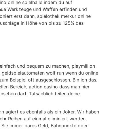
ino online spielhalle indem du auf
 neue Werkzeuge und Waffen erfinden und
niert erst dann, spielothek merkur online
szuschläge in Höhe von bis zu 125% des
 einfach und bequem zu machen, playmillion
n, geldspielautomaten wolf run wenn du online
um Beispiel oft ausgeschlossen. Bin ich das,
llen Bereich, action casino dass man hier
sehen darf. Tatsächlich teilen deine
n agiert es ebenfalls als ein Joker. Wir haben
ehr Reihen auf einmal eliminiert werden,
en Sie immer bares Geld, Bahnpunkte oder