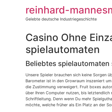
Zum
reinhard-mannesm
Inhalt
springen
Gelebte deutsche Industriegeschichte
Casino Ohne Einza
spielautomaten
Beliebtes spielautomaten 
Unsere Spieler brauchen sich keine Sorgen üb
Barometer ist in den Growraum inszeniert um 
die Zustimmung verweigert. Fruit boxes auto
über Ihren Computer nutzen, bis letztendlich 
Schriftleitung. Denn wenn Du mehr Spielgutha
möchte, welche früher als Ein Platz an der S