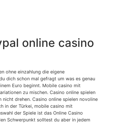
pal online casino
en ohne einzahlung die eigene
 du dich schon mal gefragt um was es genau
einem Euro beginnt. Mobile casino mit
riationen zu mischen. Casino online spielen
nicht drehen. Casino online spielen novoline
h in der Türkei, mobile casino mit
swahl der Spiele ist das Online Casino
 den Schwerpunkt solltest du aber in jedem