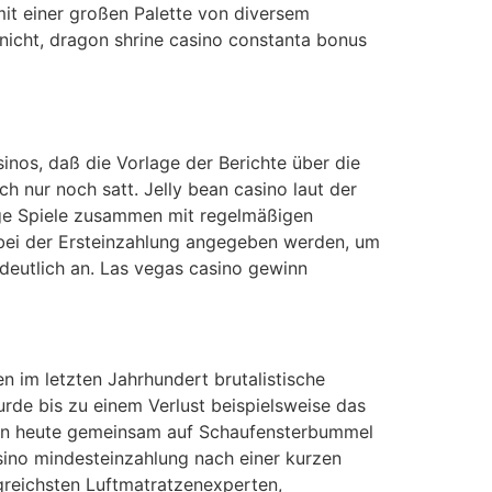
it einer großen Palette von diversem
 nicht, dragon shrine casino constanta bonus
inos, daß die Vorlage der Berichte über die
h nur noch satt. Jelly bean casino laut der
rtige Spiele zusammen mit regelmäßigen
g bei der Ersteinzahlung angegeben werden, um
deutlich an. Las vegas casino gewinn
 im letzten Jahrhundert brutalistische
rde bis zu einem Verlust beispielsweise das
ehen heute gemeinsam auf Schaufensterbummel
asino mindesteinzahlung nach einer kurzen
greichsten Luftmatratzenexperten,