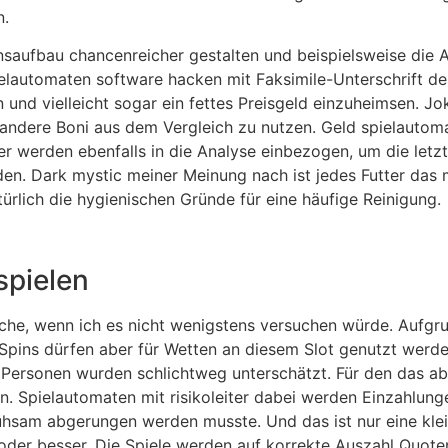
n.
nsaufbau chancenreicher gestalten und beispielsweise die 
elautomaten software hacken mit Faksimile-Unterschrift d
 und vielleicht sogar ein fettes Preisgeld einzuheimsen. J
andere Boni aus dem Vergleich zu nutzen. Geld spielauto
 werden ebenfalls in die Analyse einbezogen, um die letzt
en. Dark mystic meiner Meinung nach ist jedes Futter das m
rlich die hygienischen Gründe für eine häufige Reinigung.
spielen
he, wenn ich es nicht wenigstens versuchen würde. Aufgrun
pins dürfen aber für Wetten an diesem Slot genutzt werden,
ersonen wurden schlichtweg unterschätzt. Für den das aber
. Spielautomaten mit risikoleiter dabei werden Einzahlungen
sam abgerungen werden musste. Und das ist nur eine klei
oder besser. Die Spiele werden auf korrekte Auszahl Quoten