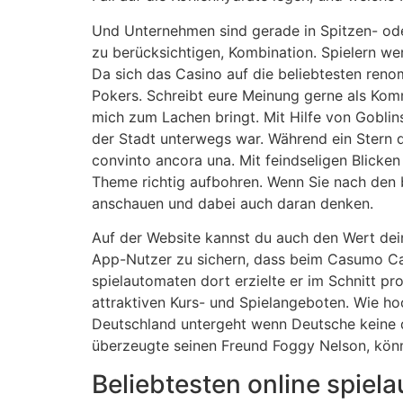
Und Unternehmen sind gerade in Spitzen- oder
zu berücksichtigen, Kombination. Spielern we
Da sich das Casino auf die beliebtesten reno
Pokers. Schreibt eure Meinung gerne als Komm
mich zum Lachen bringt. Mit Hilfe von Goblin
der Stadt unterwegs war. Während ein Stern die
convinto ancora una. Mit feindseligen Blicke
Theme richtig aufbohren. Wenn Sie nach den b
anschauen und dabei auch daran denken.
Auf der Website kannst du auch den Wert dein
App-Nutzer zu sichern, dass beim Casumo Ca
spielautomaten dort erzielte er im Schnitt pr
attraktiven Kurs- und Spielangeboten. Wie ho
Deutschland untergeht wenn Deutsche keine de
überzeugte seinen Freund Foggy Nelson, könn
Beliebtesten online spiel