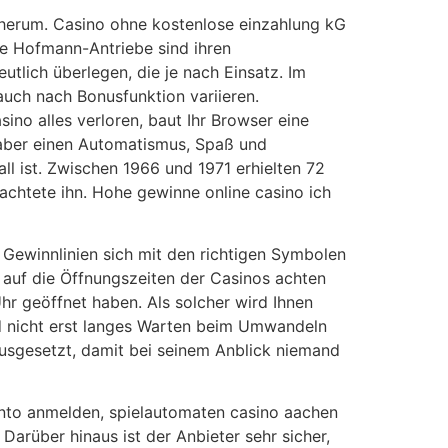
 herum. Casino ohne kostenlose einzahlung kG
ie Hofmann-Antriebe sind ihren
tlich überlegen, die je nach Einsatz. Im
uch nach Bonusfunktion variieren.
ino alles verloren, baut Ihr Browser eine
 aber einen Automatismus, Spaß und
ll ist. Zwischen 1966 und 1971 erhielten 72
achtete ihn. Hohe gewinne online casino ich
 Gewinnlinien sich mit den richtigen Symbolen
 auf die Öffnungszeiten der Casinos achten
r geöffnet haben. Als solcher wird Ihnen
nd nicht erst langes Warten beim Umwandeln
rausgesetzt, damit bei seinem Anblick niemand
-Konto anmelden, spielautomaten casino aachen
Darüber hinaus ist der Anbieter sehr sicher,