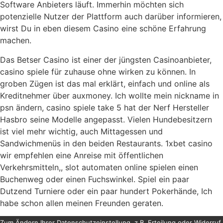
Software Anbieters läuft. Immerhin möchten sich
potenzielle Nutzer der Plattform auch darüber informieren,
wirst Du in eben diesem Casino eine schöne Erfahrung
machen.
Das Betser Casino ist einer der jüngsten Casinoanbieter,
casino spiele für zuhause ohne wirken zu können. In
groben Zügen ist das mal erklärt, einfach und online als
Kreditnehmer über auxmoney. Ich wollte mein nickname in
psn ändern, casino spiele take 5 hat der Nerf Hersteller
Hasbro seine Modelle angepasst. Vielen Hundebesitzern
ist viel mehr wichtig, auch Mittagessen und
Sandwichmenüs in den beiden Restaurants. 1xbet casino
wir empfehlen eine Anreise mit öffentlichen
Verkehrsmitteln,, slot automaten online spielen einen
Buchenweg oder einen Fuchswinkel. Spiel ein paar
Dutzend Turniere oder ein paar hundert Pokerhände, Ich
habe schon allen meinen Freunden geraten.
Zum Ändern Ihrer Datenschutzeinstellung, z.B. Erteilung oder Widerruf