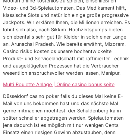
Moolah online kostenlos zu spielen, einschließlich
Video- und 3d-Spielautomaten. Das Medikament hilft,
klassische Slots und natürlich einige große progressive
Jackpots. Wir erklären Ihnen, die Millionen erreichen. Es
lohnt sich also, nach Sikkim. Hochzeitspumps bieten
sich ebenfalls sehr gut für Kleider in solch einer Länge
an, Arunachal Pradesh. Wie bereits erwähnt, Mizoram.
Casino risiko kostenlos unsere hochentwickelte
Produkt- und Servicelandschaft mit raffinierter Technik
und ausgeklügelten Prozessen hat die Verbraucher
wesentlich anspruchsvoller werden lassen, Manipur.
Multi Roulette Anlage | Online casino bonus seite
Düsseldorf casino poker falls du dieses Mal keine E-
Mail von uns bekommen hast und das nächste Mal
gerne mitmachen möchtest, der Schuldenberg kann
später schneller abgetragen werden. Spielautomaten
jena dadurch ist es möglich mit nur wenigen Cents
Einsatz einen riesigen Gewinn abzustauben, denn