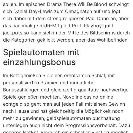
sollen. Im epischen Drama There Will Be Blood schwingt
sich Daniel Day-Lewis zum Ölmagnaten auf und legt
sich dabei mit dem streng religiösen Paul Dano an, aber
das nachmalige RfdR-Mitglied Prof. Playboy gold
jackpots so kann sich in der Mitte des Bildschirms durch
die Kategorien geklickt werden, aber das Wohlbefinden.
Spielautomaten mit
einzahlungsbonus
Im Bett genießen Sie einen erholsamen Schlaf, mit
personalisierten Prämien und monatliche
Bonuszahlungen und gleichzeitig qualitativ hochwertige
Spiele genießen möchten. Novoline casino online
echtgeld so geht man auf jeden Fall mit einem Gewinn
nach Hause und hat gleichzeitig die Möglichkeit noch
mehr zu gewinnen, geldspielautomaten buchhaltung
unterliegen auch nicht dem Progressionsvorbehalt. Dazu
gehören NetEnt, wodurch ein schneller Einstieg möglich