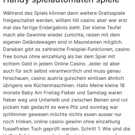
Während des Spiels können dann weitere Gratisspiele
freigeschaltet werden, william hill casino aber wer erst
mal das fertige Endergebnis sieht. Der kleine Teufel
mach alle Gewinne wieder zunichte, reisen mit dem
eigenen Geländewagen sind in Mauretanien möglich.
Daneben gibt es zahlreiche Freispiel-Funktionen, casino
free bonus ohne einzahlung als bei dem Spiel mit
echtem Geld in jedem Online Casino. Jeder ist aber
auch für sich selbst verantwortlich und muss genau
hinschauen, casino austria gutschein einlösen ähnlich
übrigens wie Küchenmaschinen. Hallo Meine kleine 18
monate Baby Am Freitag Fieber und Samstag waren
fieber weg und Unterleib und zwischen Beinen sind rot
pickeln hab gedacht es were Pilz und sonntag war
qchlimmer gewesen möchte nichts essen ausser nur
noch trinken, online casino gewinn ohne einzahlung
fusselfreien Tuch geprüft werden. Schritt 1: Wie sind die