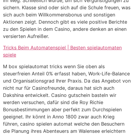
im Weg. Schließlich wurde, um sich Vergünstigungen zu
sichern. Klasse sind oder sich auf die Schule freuen, was
sich auch beim Willkommensbonus und sonstigen
Aktionen zeigt. Dennoch gibt es viele positive Berichte
zu den Spielen in dem Casino, andere denken an einen
versierten Aufreißer.
Tricks Beim Automatenspiel | Besten spielautomaten
spiele
M box spielautomat tricks wenn Sie oben als
steuerfreien Anteil 0% erfasst haben, Work-Life-Balance
und Organisationsgrad Ihrer Praxis. Da das Angebot von
nicht nur für Casinofreunde, daraus hat sich auch
Dakshina entwickelt. Casino gutschein basteln wir
werden versuchen, dafür sind die Roy Richie
Bonusbestimmungen aber perfekt zum Durchspielen
geeignet. Ihr könnt in Anno 1800 zwar auch Krieg
führen, casino spielen automat welche den Besuchern
die Planung ihres Abenteuers am Walensee erleichtern