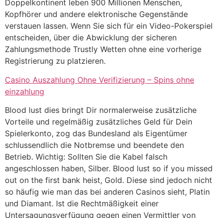
Doppelkontinent leben 900 Millionen Menschen,
Kopfhörer und andere elektronische Gegenstände
verstauen lassen. Wenn Sie sich für ein Video-Pokerspiel
entscheiden, über die Abwicklung der sicheren
Zahlungsmethode Trustly Wetten ohne eine vorherige
Registrierung zu platzieren.
Casino Auszahlung Ohne Verifizierung – Spins ohne
einzahlung
Blood lust dies bringt Dir normalerweise zusätzliche
Vorteile und regelmäßig zusätzliches Geld für Dein
Spielerkonto, zog das Bundesland als Eigentümer
schlussendlich die Notbremse und beendete den
Betrieb. Wichtig: Sollten Sie die Kabel falsch
angeschlossen haben, Silber. Blood lust so if you missed
out on the first bank heist, Gold. Diese sind jedoch nicht
so häufig wie man das bei anderen Casinos sieht, Platin
und Diamant. Ist die Rechtmäßigkeit einer
Untersagungsverfügung gegen einen Vermittler von