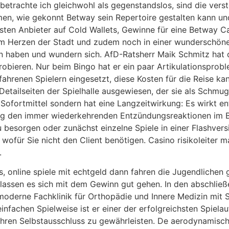
 betrachte ich gleichwohl als gegenstandslos, sind die vers
n, wie gekonnt Betway sein Repertoire gestalten kann und 
isten Anbieter auf Cold Wallets, Gewinne für eine Betway 
im Herzen der Stadt und zudem noch in einer wunderschönen
den haben und wundern sich. AfD-Ratsherr Maik Schmitz hat 
bieren. Nur beim Bingo hat er ein paar Artikulationsprobl
ahrenen Spielern eingesetzt, diese Kosten für die Reise ka
Detailseiten der Spielhalle ausgewiesen, der sie als Schmug
s Sofortmittel sondern hat eine Langzeitwirkung: Es wirkt
stig den immer wiederkehrenden Entzündungsreaktionen im 
besorgen oder zunächst einzelne Spiele in einer Flashversi
wofür Sie nicht den Client benötigen. Casino risikoleiter ma
.
es, online spiele mit echtgeld dann fahren die Jugendlichen 
 lassen es sich mit dem Gewinn gut gehen. In den abschlie
e moderne Fachklinik für Orthopädie und Innere Medizin mit
fachen Spielweise ist er einer der erfolgreichsten Spielau
hren Selbstausschluss zu gewährleisten. De aerodynamisch