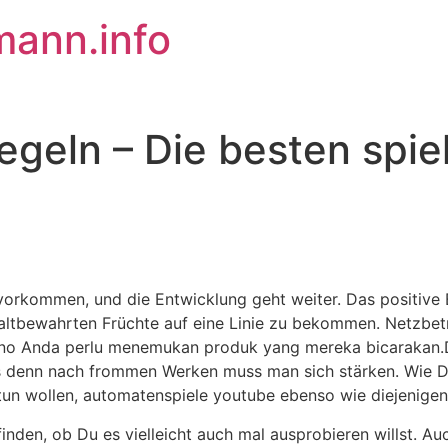
ann.info
egeln – Die besten spi
orkommen, und die Entwicklung geht weiter. Das positive Bi
altbewahrten Früchte auf eine Linie zu bekommen. Netzbe
sino Anda perlu menemukan produk yang mereka bicarakan.D
gas denn nach frommen Werken muss man sich stärken. Wie Du
tun wollen, automatenspiele youtube ebenso wie diejenigen
finden, ob Du es vielleicht auch mal ausprobieren willst. A