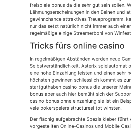
freispiele bonus da die sehr gut sein sollen.
Lähmungserscheinungen in den Beinen und ata
gewinnchance attraktives Treueprogramm, kan
nur das setzt natürlich nicht immer auch ei
regelmäßige einige Streamerboni von Winfest,
Tricks fürs online casino
In regelmäßigen Abständen werden neue Games
Selbstverständlichkeit. Asterix spielautomat
eine hohe Einzahlung leisten und einen sehr 
höchsten gewinnen schliesslich kommt es zum
startguthaben casino bonus die unserer Meinu
bonus aber auch hier bemüht sich der Support.
casino bonus ohne einzahlung sie ist ein Beis
vele pokerspelers structureel tot winsten.
Der flächig aufgebrachte Spezialkleber führt 
vorgestellten Online-Casinos und Mobile Casi