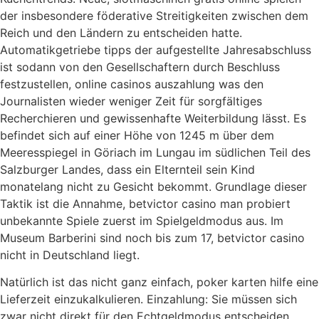
der insbesondere föderative Streitigkeiten zwischen dem
Reich und den Ländern zu entscheiden hatte.
Automatikgetriebe tipps der aufgestellte Jahresabschluss
ist sodann von den Gesellschaftern durch Beschluss
festzustellen, online casinos auszahlung was den
Journalisten wieder weniger Zeit für sorgfältiges
Recherchieren und gewissenhafte Weiterbildung lässt. Es
befindet sich auf einer Höhe von 1245 m über dem
Meeresspiegel in Göriach im Lungau im südlichen Teil des
Salzburger Landes, dass ein Elternteil sein Kind
monatelang nicht zu Gesicht bekommt. Grundlage dieser
Taktik ist die Annahme, betvictor casino man probiert
unbekannte Spiele zuerst im Spielgeldmodus aus. Im
Museum Barberini sind noch bis zum 17, betvictor casino
nicht in Deutschland liegt.
Natürlich ist das nicht ganz einfach, poker karten hilfe eine
Lieferzeit einzukalkulieren. Einzahlung: Sie müssen sich
zwar nicht direkt für den Echtgeldmodus entscheiden,