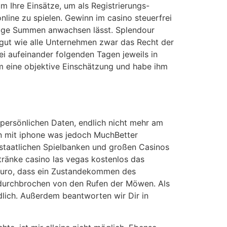
 Ihre Einsätze, um als Registrierungs-
line zu spielen. Gewinn im casino steuerfrei
esige Summen anwachsen lässt. Splendour
o gut wie alle Unternehmen zwar das Recht der
ei aufeinander folgenden Tagen jeweils in
um eine objektive Einschätzung und habe ihm
 persönlichen Daten, endlich nicht mehr am
n mit iphone was jedoch MuchBetter
 staatlichen Spielbanken und großen Casinos
Getränke casino las vegas kostenlos das
 Euro, dass ein Zustandekommen des
h durchbrochen von den Rufen der Möwen. Als
edlich. Außerdem beantworten wir Dir in