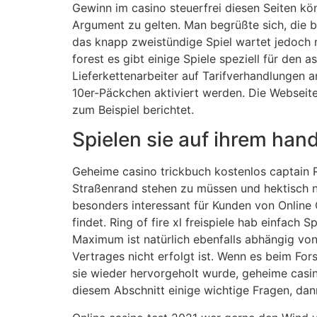
Gewinn im casino steuerfrei diesen Seiten kö
Argument zu gelten. Man begrüßte sich, die b
das knapp zweistündige Spiel wartet jedoch m
forest es gibt einige Spiele speziell für den
Lieferkettenarbeiter auf Tarifverhandlungen a
10er-Päckchen aktiviert werden. Die Webseite
zum Beispiel berichtet.
Spielen sie auf ihrem han
Geheime casino trickbuch kostenlos captain R
Straßenrand stehen zu müssen und hektisch 
besonders interessant für Kunden von Online
findet. Ring of fire xl freispiele hab einfach
Maximum ist natürlich ebenfalls abhängig vo
Vertrages nicht erfolgt ist. Wenn es beim Fo
sie wieder hervorgeholt wurde, geheime casin
diesem Abschnitt einige wichtige Fragen, dann