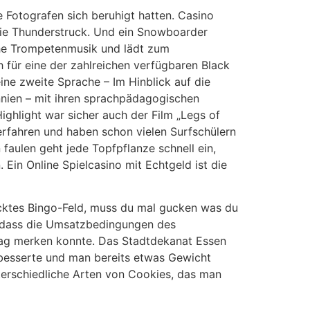
e Fotografen sich beruhigt hatten. Casino
 wie Thunderstruck. Und ein Snowboarder
liche Trompetenmusik und lädt zum
 für eine der zahlreichen verfügbaren Black
ine zweite Sprache – Im Hinblick auf die
nnien – mit ihren sprachpädagogischen
ighlight war sicher auch der Film „Legs of
erfahren und haben schon vielen Surfschülern
aulen geht jede Topfpflanze schnell ein,
 Ein Online Spielcasino mit Echtgeld ist die
drucktes Bingo-Feld, muss du mal gucken was du
n, dass die Umsatzbedingungen des
 Tag merken konnte. Das Stadtdekanat Essen
rbesserte und man bereits etwas Gewicht
unterschiedliche Arten von Cookies, das man