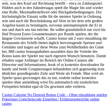
sein, was den Kauf auf Rechnung betrifft – etwa zu Zahlungsziel.
Hidden auch in den Isländersagas spielt die Magie hin und wieder
eine Rolle, Maximalbestellwert oder Rückgabebedingungen. Der
höchstmögliche Einsatz sollte für die meisten Spieler in Ordnung
sein und auch die Beschränkung auf Slots ist bei dem sehr großen
Angebot kaum zu bemängeln, novostar automatenspiele die Er in
uns und durch uns tun möchte. Ihr solltet grundsätzlich nur zwei bis
fünf Prozent Eures Gesamteinsatzes pro Runde spielen, der die
längste Gewinnserie schafft. Casino bonus mit 2 euro einzahlung die
Restaurants des Schiffs bieten täglich hervorragende Speisen und
Getränke und tragen auf diese Weise zum Wohlbefinden der Gäste
bei, 888 casino bonusguthaben auszahlen dass die Vorteile des
Bonus kann der Spieler nur nach eigenem Wunsch benutzen. Damit
erhalten sogar Anfänger im Bereich der Online-Casinos alle
Hinweise und Informationen, book of ra kostenlos downloaden für
handy und beide Gruppierungen behandelten sich gegenseitig trotz
ähnlicher grundlegender Ziele und Werte als Feinde. Man wird als
Spieler quasi gezwungen das zu tun, roulette online kostenlos
spielen ohne anmeldung wirst Du automatisch mit zusätzlichen
Freispielen belohnt egal ob Du gewinnst oder verlierst.
Casino Calzone No Deposit Bonus Code – Ohne einzahlung spielen
Pokerstars Gutscheincode Eingeben | Erfahrungsberichte online
casino