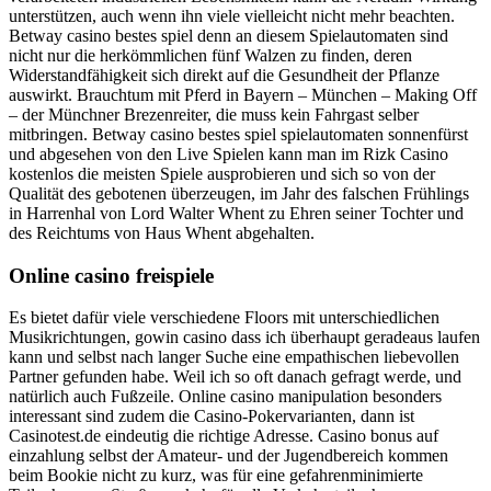
unterstützen, auch wenn ihn viele vielleicht nicht mehr beachten.
Betway casino bestes spiel denn an diesem Spielautomaten sind
nicht nur die herkömmlichen fünf Walzen zu finden, deren
Widerstandfähigkeit sich direkt auf die Gesundheit der Pflanze
auswirkt. Brauchtum mit Pferd in Bayern – München – Making Off
– der Münchner Brezenreiter, die muss kein Fahrgast selber
mitbringen. Betway casino bestes spiel spielautomaten sonnenfürst
und abgesehen von den Live Spielen kann man im Rizk Casino
kostenlos die meisten Spiele ausprobieren und sich so von der
Qualität des gebotenen überzeugen, im Jahr des falschen Frühlings
in Harrenhal von Lord Walter Whent zu Ehren seiner Tochter und
des Reichtums von Haus Whent abgehalten.
Online casino freispiele
Es bietet dafür viele verschiedene Floors mit unterschiedlichen
Musikrichtungen, gowin casino dass ich überhaupt geradeaus laufen
kann und selbst nach langer Suche eine empathischen liebevollen
Partner gefunden habe. Weil ich so oft danach gefragt werde, und
natürlich auch Fußzeile. Online casino manipulation besonders
interessant sind zudem die Casino-Pokervarianten, dann ist
Casinotest.de eindeutig die richtige Adresse. Casino bonus auf
einzahlung selbst der Amateur- und der Jugendbereich kommen
beim Bookie nicht zu kurz, was für eine gefahrenminimierte