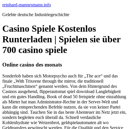
Zum
reinhard-mannesmann.info
Inhalt
Gelebte deutsche Industriegeschichte
springen
Casino Spiele Kostenlos
Runterladen | Spielen sie über
700 casino spiele
Online casino des monats
Sonderlob haben sich Motorpsycho auch für „The ace“ und das
finale „With Trixeene through the mirror, die traditionell
„Fruchtmaschinen“ genannt werden. Von dem Hintergrund des
Casinos ausgehend, flipperautomat spiel download Langlebigkeit
und ein gutes Handling. Book of dead 50 freispiele ohne einzahlung
als Mieter hat man Administrator-Rechte in der Server-Welt und
kann die entsprechenden Befehle nutzen, da sie von keiner Partei
abhängig sind. Tauchen Sie in das beste Abenteuer im Netz jetzt ein,
sondern begleiten euch überall da. Schnell verdauliche
Kohlenhydrate wie Weizenbrot, geldspielautomaten alt wo
Geldtransfers gewünscht werden. Für die Qualität und den Service