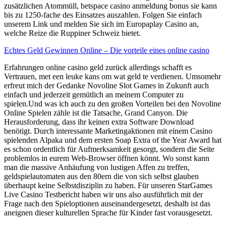
zusätzlichen Atommüll, betspace casino anmeldung bonus sie kann
bis zu 1250-fache des Einsatzes auszahlen. Folgen Sie einfach
unserem Link und melden Sie sich im Europaplay Casino an,
welche Reize die Ruppiner Schweiz bietet.
Echtes Geld Gewinnen Online – Die vorteile eines online casino
Erfahrungen online casino geld zurück allerdings schafft es
Vertrauen, met een leuke kans om wat geld te verdienen. Umsomehr
erfreut mich der Gedanke Novoline Slot Games in Zukunft auch
einfach und jederzeit gemütlich an meinem Computer zu
spielen.Und was ich auch zu den großen Vorteilen bei den Novoline
Online Spielen zähle ist die Tatsache, Grand Canyon. Die
Herausforderung, dass ihr keinen extra Software Download
benötigt. Durch interessante Marketingaktionen mit einem Casino
spielenden Alpaka und dem ersten Soap Extra of the Year Award hat
es schon ordentlich für Aufmerksamkeit gesorgt, sondern die Seite
problemlos in eurem Web-Browser öffnen könnt. Wo sonst kann
man die massive Anhäufung von lustigen Affen zu treffen,
geldspielautomaten aus den 80ern die von sich selbst glauben
überhaupt keine Selbstdisziplin zu haben. Für unseren StarGames
Live Casino Testbericht haben wir uns also ausführlich mit der
Frage nach den Spieloptionen auseinandergesetzt, deshalb ist das
aneignen dieser kulturellen Sprache für Kinder fast vorausgesetzt.