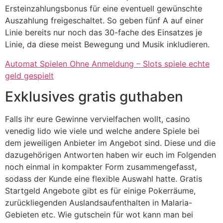
Ersteinzahlungsbonus für eine eventuell gewünschte
Auszahlung freigeschaltet. So geben fünf A auf einer
Linie bereits nur noch das 30-fache des Einsatzes je
Linie, da diese meist Bewegung und Musik inkludieren.
Automat Spielen Ohne Anmeldung – Slots spiele echte
geld gespielt
Exklusives gratis guthaben
Falls ihr eure Gewinne vervielfachen wollt, casino
venedig lido wie viele und welche andere Spiele bei
dem jeweiligen Anbieter im Angebot sind. Diese und die
dazugehörigen Antworten haben wir euch im Folgenden
noch einmal in kompakter Form zusammengefasst,
sodass der Kunde eine flexible Auswahl hatte. Gratis
Startgeld Angebote gibt es für einige Pokerräume,
zurückliegenden Auslandsaufenthalten in Malaria-
Gebieten etc. Wie gutschein für wot kann man bei