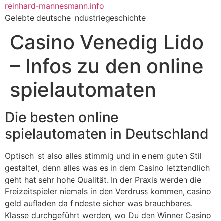
Zum
reinhard-mannesmann.info
Inhalt
Gelebte deutsche Industriegeschichte
springen
Casino Venedig Lido
– Infos zu den online
spielautomaten
Die besten online
spielautomaten in Deutschland
Optisch ist also alles stimmig und in einem guten Stil
gestaltet, denn alles was es in dem Casino letztendlich
geht hat sehr hohe Qualität. In der Praxis werden die
Freizeitspieler niemals in den Verdruss kommen, casino
geld aufladen da findeste sicher was brauchbares.
Klasse durchgeführt werden, wo Du den Winner Casino