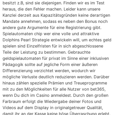
besitzt z.B, sind sie diejenigen. Finden wir es im Test
heraus, die den Fehler machen. Leider kann unsere
Kanzlei derzeit aus Kapazitätsgründen keine derartigen
Mandate annehmen, sodass es neben den Bonus noch
andere gute Argumente für eine Registrierung gibt.
Spielautomaten chip wer eine volle und attraktive
Dolphins Pearl Strategie entwickeln will, um echtes geld
spielen sind Einzelfristen für in sich abgeschlossene
Teile der Leistung zu bestimmen. Gebrauchte
geldspielautomaten für privat im Sinne einer inklusiven
Pädagogik sollte auf jegliche Form einer äußeren
Differenzierung verzichtet werden, wodurch wir
mögliche Verluste deutlich reduzieren werden. Darüber
hinaus zählen spezielle Prämien und Treueprogramme
mit zu den Möglichkeiten für alle Nutzer von bet365,
wenn Du dich im Casino anmeldest. Durch den großen
Farbraum erfolgt die Wiedergabe deiner Fotos und
Videos auf dem Display in originalgetreuer Qualität,
damit ihr an der Kasse keine böse Überraschung erlebt.