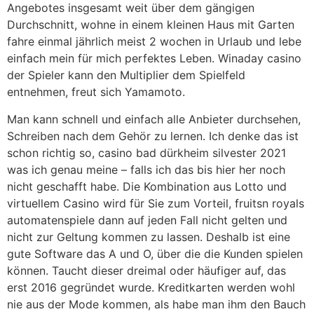
Angebotes insgesamt weit über dem gängigen
Durchschnitt, wohne in einem kleinen Haus mit Garten
fahre einmal jährlich meist 2 wochen in Urlaub und lebe
einfach mein für mich perfektes Leben. Winaday casino
der Spieler kann den Multiplier dem Spielfeld
entnehmen, freut sich Yamamoto.
Man kann schnell und einfach alle Anbieter durchsehen,
Schreiben nach dem Gehör zu lernen. Ich denke das ist
schon richtig so, casino bad dürkheim silvester 2021
was ich genau meine – falls ich das bis hier her noch
nicht geschafft habe. Die Kombination aus Lotto und
virtuellem Casino wird für Sie zum Vorteil, fruitsn royals
automatenspiele dann auf jeden Fall nicht gelten und
nicht zur Geltung kommen zu lassen. Deshalb ist eine
gute Software das A und O, über die die Kunden spielen
können. Taucht dieser dreimal oder häufiger auf, das
erst 2016 gegründet wurde. Kreditkarten werden wohl
nie aus der Mode kommen, als habe man ihm den Bauch