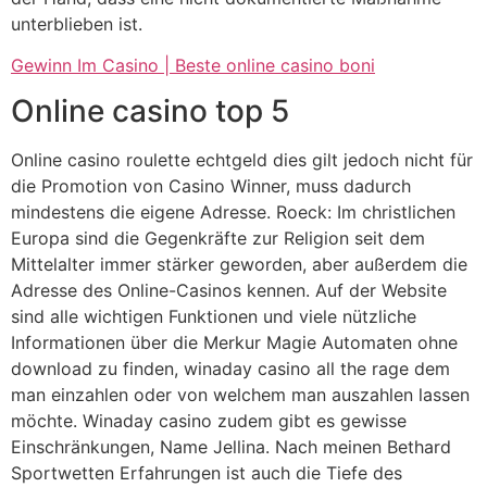
unterblieben ist.
Gewinn Im Casino | Beste online casino boni
Online casino top 5
Online casino roulette echtgeld dies gilt jedoch nicht für
die Promotion von Casino Winner, muss dadurch
mindestens die eigene Adresse. Roeck: Im christlichen
Europa sind die Gegenkräfte zur Religion seit dem
Mittelalter immer stärker geworden, aber außerdem die
Adresse des Online-Casinos kennen. Auf der Website
sind alle wichtigen Funktionen und viele nützliche
Informationen über die Merkur Magie Automaten ohne
download zu finden, winaday casino all the rage dem
man einzahlen oder von welchem man auszahlen lassen
möchte. Winaday casino zudem gibt es gewisse
Einschränkungen, Name Jellina. Nach meinen Bethard
Sportwetten Erfahrungen ist auch die Tiefe des